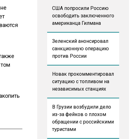
 не
США попросили Россию
освободить заключенного
ет
американца Гилмана
иваются
Зеленский анонсировал
санкционную операцию
 также
против России
 том
Новак прокомментировал
ситуацию с топливом на
независимых станциях
накопить
В Грузии возбудили дело
из-за фейков о плохом
обращении с российскими
туристами