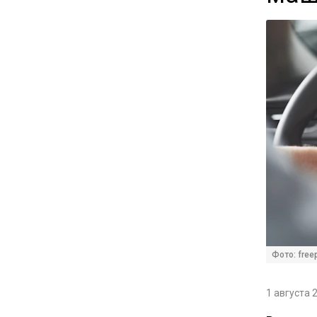
Единственный производитель
телевизоров в РФ
обанкротился
16:14
Новые правила оплаты
сверхурочной работы
вступают в силу с сентября
12:32
Экспортеры ищут новые пути
вывоза зерна из-за проблем
в Черном море
Фото: free
20:46
Временного поверенного РФ
1 августа 
вызвали в МИД Швеции