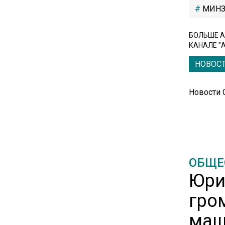
МИНЗ
В Грузии возбудили дело из-
за фейков о плохом
обращении с российскими
БОЛЬШЕ А
туристами
КАНАЛЕ "
НОВОС
20:21
Молдавские фермеры
Новости
требуют встречи с новым
премьером из-за роста цен на
топливо
15:25
ОБЩЕ
Владельцы ПВЗ Wildberries
Юри
просят снизить арендные
ставки
гро
маш
11:53