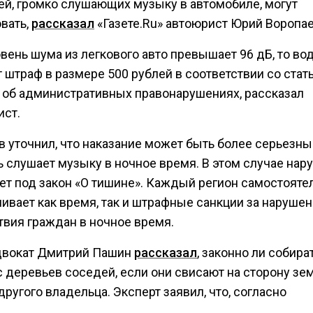
ей, громко слушающих музыку в автомобиле, могут
вать,
рассказал
«Газете.Ru» автоюрист Юрий Воропае
вень шума из легкового авто превышает 96 дБ, то во
штраф в размере 500 рублей в соответствии со стать
 об административных правонарушениях, рассказал
ист.
в уточнил, что наказание может быть более серьезны
ь слушает музыку в ночное время. В этом случае нар
ет под закон «О тишине». Каждый регион самостояте
ивает как время, так и штрафные санкции за наруше
твия граждан в ночное время.
двокат Дмитрий Пашин
рассказал
, законно ли собира
с деревьев соседей, если они свисают на сторону зе
другого владельца. Эксперт заявил, что, согласно
скому кодексу, собственник имеет право распоряжа