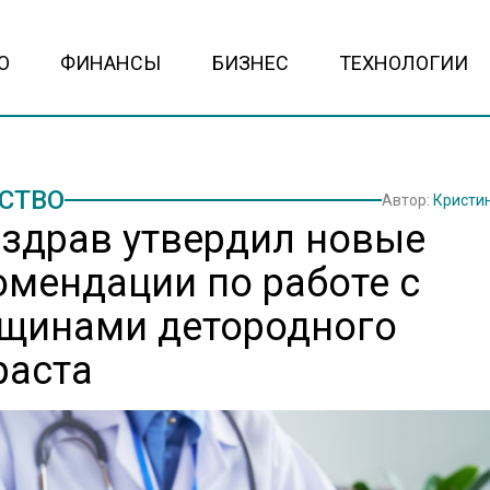
О
ФИНАНСЫ
БИЗНЕС
ТЕХНОЛОГИИ
СТВО
Автор:
Кристи
здрав утвердил новые
омендации по работе с
щинами детородного
раста