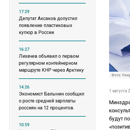
17:29
Депутат Аксаков допустил
появление пластиковых
купюр в России
16:27
Лихачев объявил о первом
регулярном контейнерном
маршруте КНР через Арктику
Фото: free
14:26
1 августа 
Экономист Балынин сообщил
о росте средней зарплаты
Минздра
россиян на 12 процентов
консуль
будут п
10:59
«позити