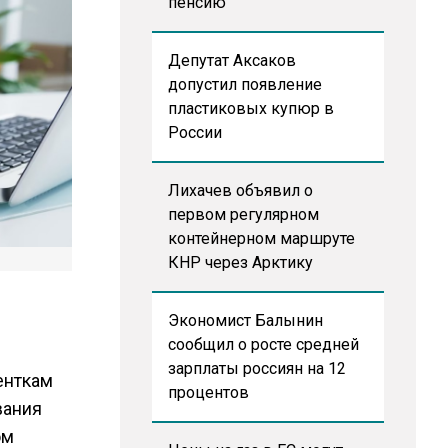
пенсию
Депутат Аксаков
допустил появление
пластиковых купюр в
России
Лихачев объявил о
первом регулярном
контейнерном маршруте
КНР через Арктику
Экономист Балынин
сообщил о росте средней
зарплаты россиян на 12
енткам
процентов
вания
ом