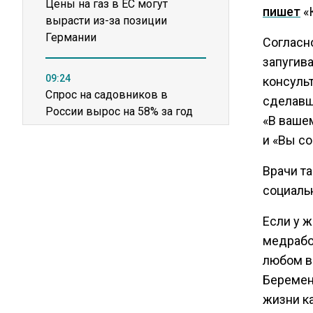
Цены на газ в ЕС могут
пишет
«
вырасти из-за позиции
Германии
Согласн
запугив
09:24
консульт
Спрос на садовников в
сделавш
России вырос на 58% за год
«В вашем
и «Вы со
19:43
Верховный суд рассмотрит
Врачи т
иск о снятии «Яблока» с
социаль
выборов 10 августа
Если у 
медрабо
14:58
Крупный производитель
любом во
упаковки для молочки
Беремен
приостановил работу после
жизни к
пожара