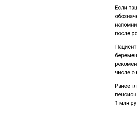
Если па
обозначе
11:36
США попросили Россию
напомни
освободить заключенного
после р
американца Гилмана
Пациент
беременн
20:22
Зеленский анонсировал
рекомен
санкционную операцию
числе о
против России
Ранее г
пенсион
16:17
1 млн ру
Новак прокомментировал
ситуацию с топливом на
независимых станциях
12:40