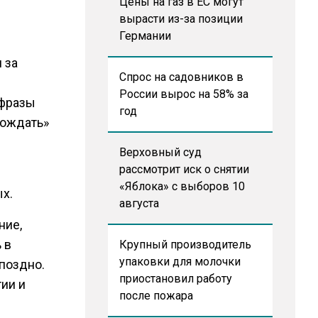
Цены на газ в ЕС могут
вырасти из-за позиции
Германии
 за
Спрос на садовников в
России вырос на 58% за
 фразы
год
рождать»
Верховный суд
рассмотрит иск о снятии
«Яблока» с выборов 10
х.
августа
ние,
 в
Крупный производитель
упаковки для молочки
 поздно.
приостановил работу
ии и
после пожара