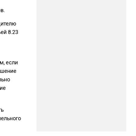
в.
дителю
ей 8.23
м, если
ушение
льно
ние
ть
мельного
ться