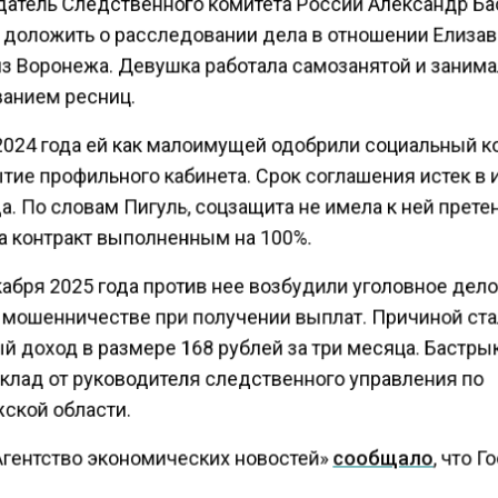
атель Следственного комитета России Александр Б
 доложить о расследовании дела в отношении Елиза
из Воронежа. Девушка работала самозанятой и заним
анием ресниц.
2024 года ей как малоимущей одобрили социальный к
ытие профильного кабинета. Срок соглашения истек в
а. По словам Пигуль, соцзащита не имела к ней прете
а контракт выполненным на 100%.
абря 2025 года против нее возбудили уголовное дело
о мошенничестве при получении выплат. Причиной ст
й доход в размере 168 рублей за три месяца. Бастры
клад от руководителя следственного управления по
ской области.
Агентство экономических новостей»
сообщало
, что 
 закон о списании просроченных кредитов до 10 мил