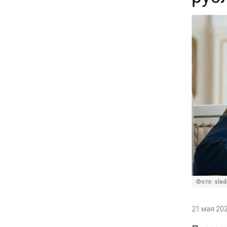
14:30
Аналитики выявили рост
интереса 52% россиян к
финансовым новостям
12:30
Депутат Григорьев призвал
заморозить цены на
авиабилеты и провоз багажа
11:41
С 1 сентября семьи смогут
брать ипотечные каникулы
Фото: sled
при рождении ребенка
21 мая 202
17:45