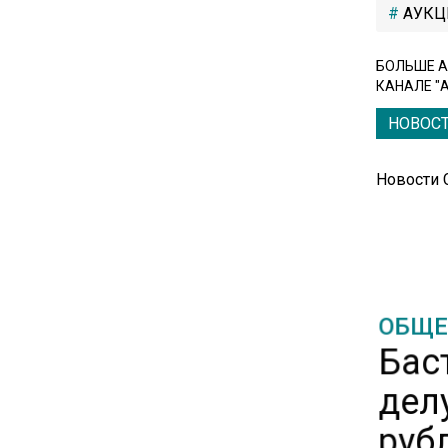
АУКЦ
11:57
БОЛЬШЕ А
Экономист Еремкин
КАНАЛЕ "
объяснил, почему банки
НОВОС
повышают ставки по
вкладам вопреки ЦБ
Новости
17:30
В России стартовал
эксперимент по
предоставлению льгот через
банковскую карту
ОБЩЕ
Бас
16:30
дел
Минтранс изменил правила
пассажирских перевозок в
руб
электричках и автобусах