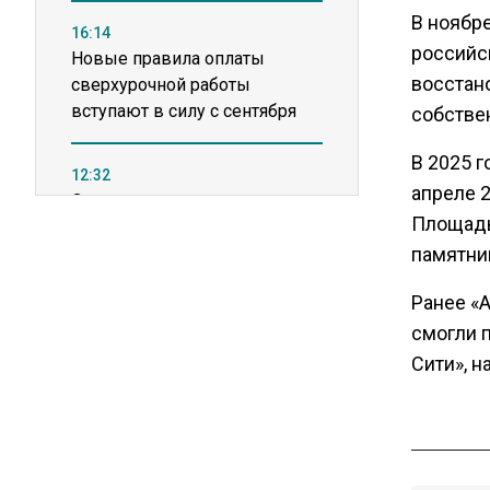
В ноябр
16:14
российс
Новые правила оплаты
восстан
сверхурочной работы
вступают в силу с сентября
собстве
В 2025 г
12:32
апреле 2
Экспортеры ищут новые пути
Площадь
вывоза зерна из-за проблем
в Черном море
памятни
Ранее «
20:46
смогли 
Временного поверенного РФ
Сити», н
вызвали в МИД Швеции
15:28
В МВД рассказали, что нельзя
публиковать в соцсетях