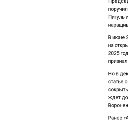
Председ
Tesla рассматривает
поручил
возможность продажи
Пигуль 
бизнеса в Китае
наращив
16:00
В июне 
Акции завода «Арарат»
на откр
Царукяна переданы
2025 год
государству решением суда
признал
14:43
Но в дек
Собянин: реновация стала
статье 
драйвером экономики
сокрыты
России
ждет до
Воронеж
10:00
Депутат Говырин напомнил о
Ранее «
льготах для работающих
приняла
пенсионеров