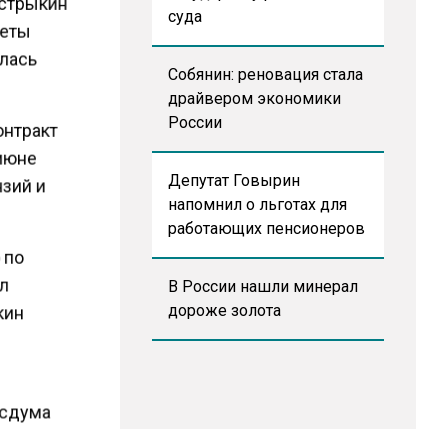
астрыкин
суда
веты
алась
Собянин: реновация стала
драйвером экономики
России
онтракт
 июне
Депутат Говырин
нзий и
напомнил о льготах для
работающих пенсионеров
 по
ал
В России нашли минерал
дороже золота
кин
Госдума
лионов