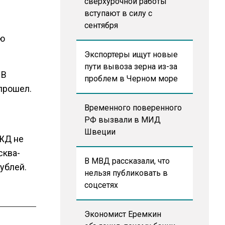
сверхурочной работы
вступают в силу с
сентября
ую
Экспортеры ищут новые
пути вывоза зерна из-за
 В
проблем в Черном море
 прошел.
Временного поверенного
РФ вызвали в МИД
Швеции
РЖД не
сква-
В МВД рассказали, что
рублей.
нельзя публиковать в
соцсетях
Экономист Еремкин