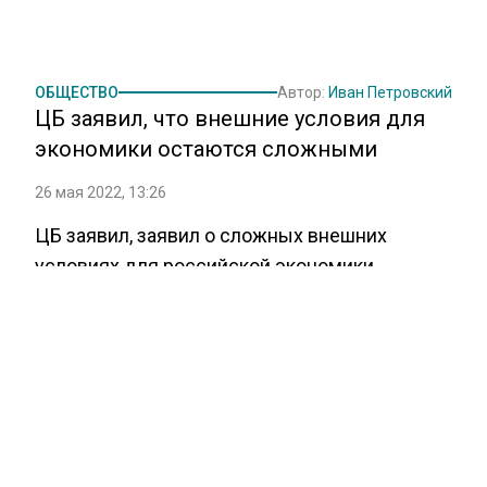
ОБЩЕСТВО
Автор:
Иван Петровский
ЦБ заявил, что внешние условия для
экономики остаются сложными
26 мая 2022, 13:26
ЦБ заявил, заявил о сложных внешних
условиях для российской экономики,
передает пресс-служба Центрального Банка
России.
«Внешние условия для российской
экономики остаются сложными, что
значительно ограничивает экономическую
активность», — говорится в пресс-релизе.