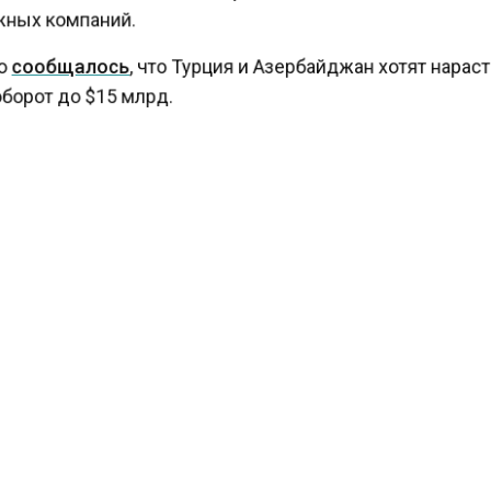
ных компаний.
о
сообщалось
, что Турция и Азербайджан хотят нарас
борот до $15 млрд.
гентство экономических новостей
писало
, что Япония
я предоставили Киеву гранты на $760 млн.
БАЙДЖАН
КАСПИЙСКОЕ МОРЕ
ОПРЕСЕНЕНИЕ
КТУАЛЬНЫХ НОВОСТЕЙ И ЭКСКЛЮЗИВНЫХ ВИДЕО СМОТРИТЕ В Т
АГЕНТСТВО ЭКОНОМИЧЕСКИХ НОВОСТЕЙ".
ПРИСОЕДИНЯЙТЕСЬ!
ТИ
ТЕЛЕГРАМ