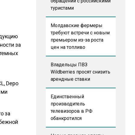
обращении с российскими
туристами
Молдавские фермеры
требуют встречи с новым
одукцию
премьером из-за роста
ности за
цен на топливо
стемных
Владельцы ПВЗ
Wildberries просят снизить
арендные ставки
CL, Depo
ыми
Единственный
производитель
телевизоров в РФ
то за
обанкротился
убежной