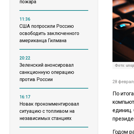
пожара
11:36
США попросили Россию
освободить заключенного
американца Гилмана
20:22
Зеленский анонсировал
Фото: unsp
санкционную операцию
против России
28 февраля
По итог
16:17
компьют
Новак прокомментировал
единиц.
ситуацию с топливом на
независимых станциях
президен
Годом р