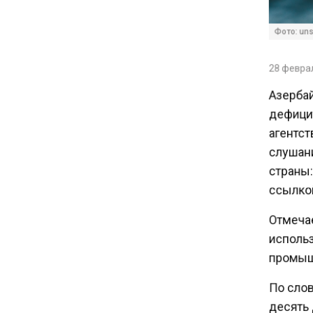
16:30
Минтранс изменил правила
Фото: unsp
пассажирских перевозок в
электричках и автобусах
28 февраля
Азербай
14:30
дефицит
Аналитики выявили рост
агентст
интереса 52% россиян к
финансовым новостям
слушани
страны:
ссылкой 
12:30
Депутат Григорьев призвал
Отмечае
заморозить цены на
использо
авиабилеты и провоз багажа
промышл
11:41
По слов
С 1 сентября семьи смогут
десять д
брать ипотечные каникулы