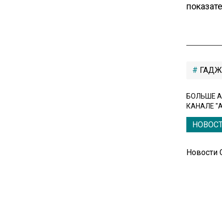
показате
Единственный производитель
телевизоров в РФ
обанкротился
16:14
ГАДЖ
Новые правила оплаты
сверхурочной работы
БОЛЬШЕ А
вступают в силу с сентября
КАНАЛЕ "
НОВОС
12:32
Экспортеры ищут новые пути
вывоза зерна из-за проблем
Новости
в Черном море
20:46
Временного поверенного РФ
вызвали в МИД Швеции