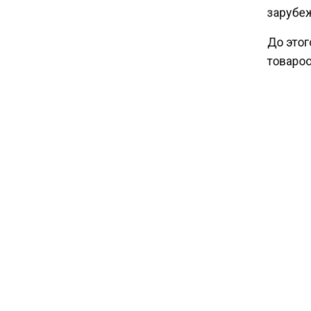
зарубеж
при рождении ребенка
До этог
17:45
товароо
Tesla рассматривает
возможность продажи
Ранее А
бизнеса в Китае
Норвеги
АЗЕР
БОЛЬШЕ А
КАНАЛЕ "
НОВОС