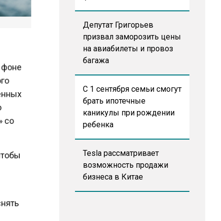
Депутат Григорьев
призвал заморозить цены
на авиабилеты и провоз
багажа
а фоне
ого
С 1 сентября семьи смогут
венных
брать ипотечные
во
каникулы при рождении
» со
ребенка
Tesla рассматривает
 чтобы
возможность продажи
бизнеса в Китае
еснять