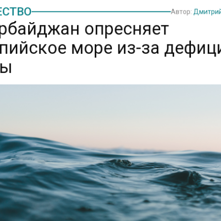
СТВО
Автор:
Дмитри
рбайджан опресняет
пийское море из-за дефиц
ы