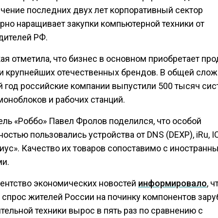
течение последних двух лет корпоративный сектор
рно наращивает закупки компьютерной техники от
дителей РФ.
ая отметила, что бизнес в основном приобретает пр
и крупнейших отечественных брендов. В общей слож
 год российские компании выпустили 500 тысяч си
моноблоков и рабочих станций.
ель «Роббо» Павел Фролов поделился, что особой
остью пользовались устройства от DNS (DEXP), iRu, I
риус». Качество их товаров сопоставимо с иностранн
ми.
гентство экономических новостей
информировало
, ч
д спрос жителей России на починку компонентов зар
тельной техники вырос в пять раз по сравнению с