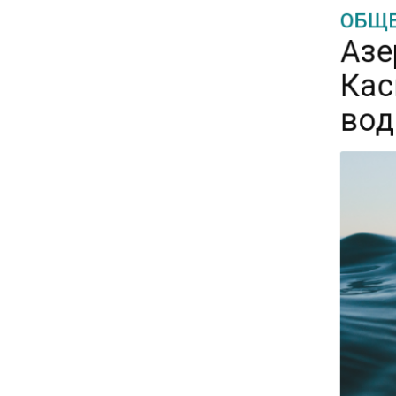
ОБЩЕ
Азе
15:28
Кас
В МВД рассказали, что нельзя
публиковать в соцсетях
вод
11:57
Экономист Еремкин
объяснил, почему банки
повышают ставки по
вкладам вопреки ЦБ
17:30
В России стартовал
эксперимент по
предоставлению льгот через
банковскую карту