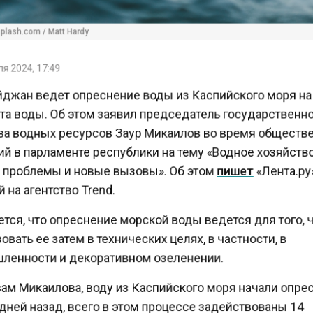
lash.com / Matt Hardy
 2024, 17:49
джан ведет опреснение воды из Каспийского моря н
а воды. Об этом заявил председатель государственн
ва водных ресурсов Заур Микаилов во время общест
й в парламенте республики на тему «Водное хозяйст
 проблемы и новые вызовы». Об этом
пишет
«Лента.ру
на агентство Trend.
тся, что опреснение морской воды ведется для того,
вать ее затем в технических целях, в частности, в
енности и декоративном озеленении.
ам Микаилова, воду из Каспийского моря начали опр
ней назад, всего в этом процессе задействованы 14