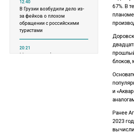
12:40
67%. В 
В Грузии возбудили дело из-
планоме
за фейков о плохом
произво
обращении с российскими
туристами
Доровск
двадцат
20:21
прошлый
Молдавские фермеры
блоков, 
требуют встречи с новым
премьером из-за роста цен на
Основат
топливо
популярн
и «Аква
15:25
аналога
Владельцы ПВЗ Wildberries
просят снизить арендные
Ранее А
ставки
2023 го
вычисли
11:53