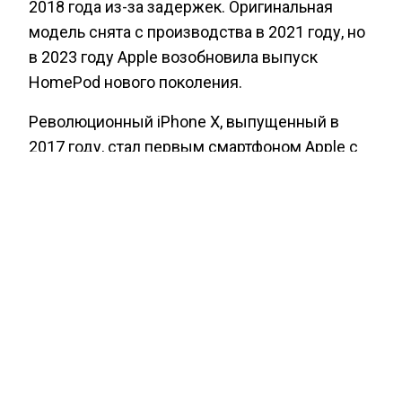
2018 года из-за задержек. Оригинальная
модель снята с производства в 2021 году, но
в 2023 году Apple возобновила выпуск
HomePod нового поколения.
Революционный iPhone X, выпущенный в
2017 году, стал первым смартфоном Apple с
безрамочным дизайном без кнопки «Домой»,
системой распознавания лица Face ID и OLED-
экраном. Он также первым из айфонов
получил начальную цену в $999.
Ранее Агентство экономических новостей
информировало
о том, что Сбер повысил
ставки по ипотеке.