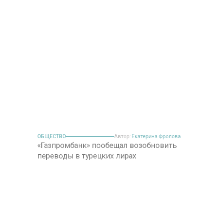
ОБЩЕСТВО
Автор:
Екатерина Фролова
«Газпромбанк» пообещал возобновить
переводы в турецких лирах
Фото: flickr.com / ccarlstead
20 января 2024, 17:55
Специалисты «Газпромбанка» работают над