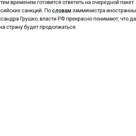
тем временем готовится ответить на очередной пакет
сийских санкций. По
словам
замминистра иностранн
сандра Грушко, власти РФ прекрасно понимают, что 
на страну будет продолжаться.
е Агентство экономических новостей
сообщало
, что
и в Сербии Анке Конрад и ее коллега из Франции Пье
ись к Белграду с призывом ввести санкции против Ро
МИНИЙ
ЕВРОСОЮЗ
САНКЦИИ
КТУАЛЬНЫХ НОВОСТЕЙ И ЭКСКЛЮЗИВНЫХ ВИДЕО СМОТРИТЕ В Т
АГЕНТСТВО ЭКОНОМИЧЕСКИХ НОВОСТЕЙ".
ПРИСОЕДИНЯЙТЕСЬ!
ТИ
ТЕЛЕГРАМ