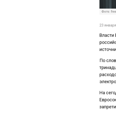
14:30
Аналитики выявили рост
Фото: freep
интереса 52% россиян к
финансовым новостям
23 января 
Власти 
12:30
российс
Депутат Григорьев призвал
источник
заморозить цены на
авиабилеты и провоз багажа
По слов
тринадца
11:41
расходо
С 1 сентября семьи смогут
электро
брать ипотечные каникулы
при рождении ребенка
На сего
Евросою
17:45
запрети
Tesla рассматривает
возможность продажи