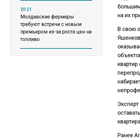
большим
20:21
на их пр
Молдавские фермеры
требуют встречи с новым
В свою 
премьером из-за роста цен на
Яшенков
топливо
оказыва
объектов
15:25
квартир 
Владельцы ПВЗ Wildberries
просят снизить арендные
перепро
ставки
набирает
непрофе
11:53
Эксперт 
Единственный производитель
остават
телевизоров в РФ
обанкротился
квартир
Ранее А
16:14