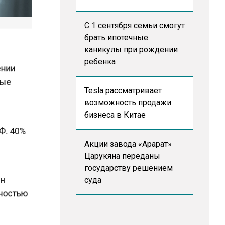
С 1 сентября семьи смогут
брать ипотечные
каникулы при рождении
ребенка
шении
нные
Tesla рассматривает
возможность продажи
бизнеса в Китае
РФ. 40%
Акции завода «Арарат»
Царукяна переданы
государству решением
ен
суда
лностью