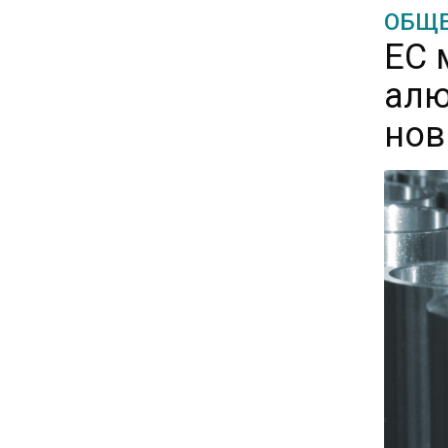
ОБЩЕ
11:57
ЕС 
Экономист Еремкин
алю
объяснил, почему банки
повышают ставки по
нов
вкладам вопреки ЦБ
17:30
В России стартовал
эксперимент по
предоставлению льгот через
банковскую карту
16:30
Минтранс изменил правила
пассажирских перевозок в
электричках и автобусах