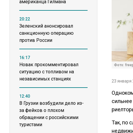
американца Гилмана
20:22
Зеленский анонсировал
санкционную операцию
против России
16:17
Новак прокомментировал
Фото: free
ситуацию с топливом на
независимых станциях
23 января 
Однокомн
12:40
сильнее
В Грузии возбудили дело из-
риелто
за фейков о плохом
обращении с российскими
Так, по 
туристами
недвижи