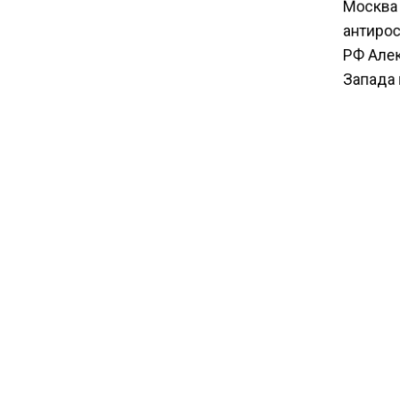
Москва 
бизнеса в Китае
антирос
РФ Алек
16:00
Запада 
Акции завода «Арарат»
Царукяна переданы
Наканун
государству решением суда
Германи
обратил
АЛЮ
БОЛЬШЕ А
КАНАЛЕ "
НОВОС