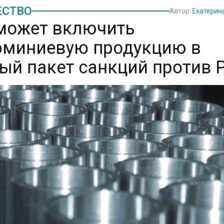
СТВО
Автор:
Екатери
может включить
миниевую продукцию в
ый пакет санкций против