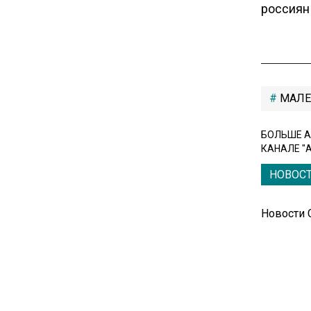
россиян 
Новые правила оплаты
сверхурочной работы
вступают в силу с сентября
12:32
МАЛЕ
Экспортеры ищут новые пути
вывоза зерна из-за проблем
БОЛЬШЕ А
в Черном море
КАНАЛЕ "
НОВОС
20:46
Временного поверенного РФ
вызвали в МИД Швеции
Новости
15:28
В МВД рассказали, что нельзя
публиковать в соцсетях