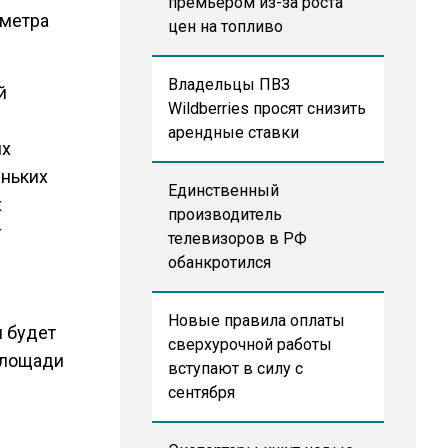
премьером из-за роста
 метра
цен на топливо
Владельцы ПВЗ
й
Wildberries просят снизить
арендные ставки
их
еньких
Единственный
х
производитель
г
телевизоров в РФ
обанкротился
Новые правила оплаты
и будет
сверхурочной работы
площади
вступают в силу с
сентября