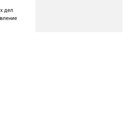
ых дел
давление
 посол
р Кошар
ссии.
ЕЛЕГРАМ