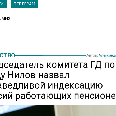
ТИ
ТЕЛЕГРАМ
 СМИ2
СТВО
Автор:
Александ
дседатель комитета ГД по
ду Нилов назвал
аведливой индексацию
сий работающих пенсион