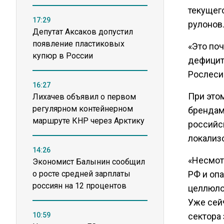
текущего
17:29
рулонов
Депутат Аксаков допустил
появление пластиковых
«Это поч
купюр в России
дефицит
Рослеси
16:27
При это
Лихачев объявил о первом
регулярном контейнерном
брендами
маршруте КНР через Арктику
российс
локализ
14:26
«Несмот
Экономист Балынин сообщил
о росте средней зарплаты
РФ и опа
россиян на 12 процентов
целлюло
Уже сей
10:59
сектора 