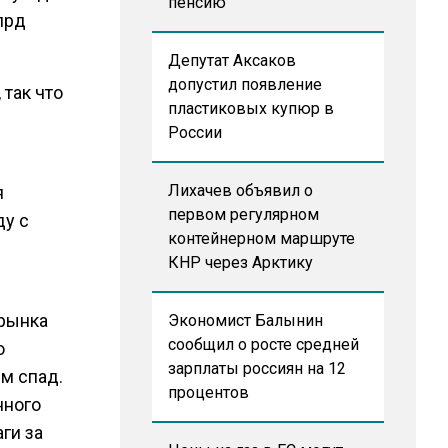
пенсию
лрд
Депутат Аксаков
допустил появление
 так что
пластиковых купюр в
России
Лихачев объявил о
я
первом регулярном
ду с
контейнерном маршруте
КНР через Арктику
 рынка
Экономист Балынин
сообщил о росте средней
о
зарплаты россиян на 12
м спад.
процентов
нного
ги за