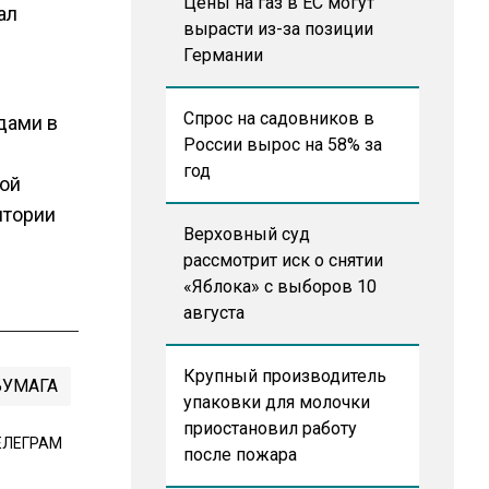
Цены на газ в ЕС могут
ал
вырасти из-за позиции
Германии
Спрос на садовников в
дами в
России вырос на 58% за
год
ной
итории
Верховный суд
рассмотрит иск о снятии
«Яблока» с выборов 10
августа
Крупный производитель
БУМАГА
упаковки для молочки
приостановил работу
ЕЛЕГРАМ
после пожара