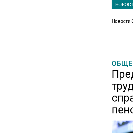
НОВОС
11:36
Новости
США попросили Россию
освободить заключенного
американца Гилмана
20:22
Зеленский анонсировал
ОБЩЕ
санкционную операцию
Пре
против России
тру
16:17
спр
Новак прокомментировал
пен
ситуацию с топливом на
независимых станциях
12:40