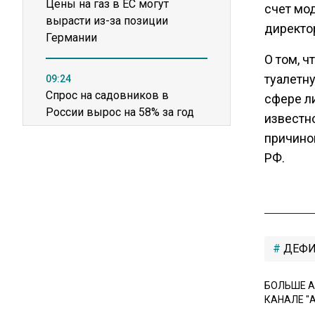
Цены на газ в ЕС могут
счет мо
вырасти из-за позиции
директо
Германии
О том, ч
туалетн
09:24
Спрос на садовников в
сфере ли
России вырос на 58% за год
известно
причино
19:43
РФ.
Верховный суд рассмотрит
иск о снятии «Яблока» с
выборов 10 августа
14:58
ДЕФИ
Крупный производитель
упаковки для молочки
БОЛЬШЕ А
приостановил работу после
КАНАЛЕ "
пожара