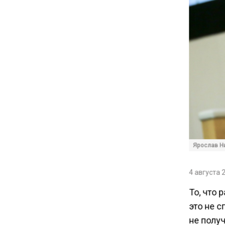
В Грузии возбудили дело из-
за фейков о плохом
обращении с российскими
туристами
20:21
Молдавские фермеры
требуют встречи с новым
премьером из-за роста цен на
топливо
Ярослав Ни
15:25
Владельцы ПВЗ Wildberries
4 августа 
просят снизить арендные
ставки
То, что
это не 
11:53
не полу