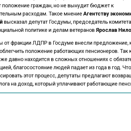
т положение граждан, но не вынудит бюджет к
тельным расходам. Такое мнение
Агентству эконом
й
высказал депутат Госдумы, председатель комитета
социальной политике и делам ветеранов
Ярослав Нил
ы от фракции ЛДПР в Госдуме внесли предложение, 
облегчить положение работающих пенсионеров. Так к
уже давно находится в сложных отношениях с обязат
ией, благосостояние людей падает из года в год. Чт
сировать этот процесс, депутаты предлагают возвра
алога на доход, который уплачивают работающие пен
«Мы будем биться до последнего, пока не решим воп
возвратом индексации пенсий работающим пенсион
сказал Нилов.