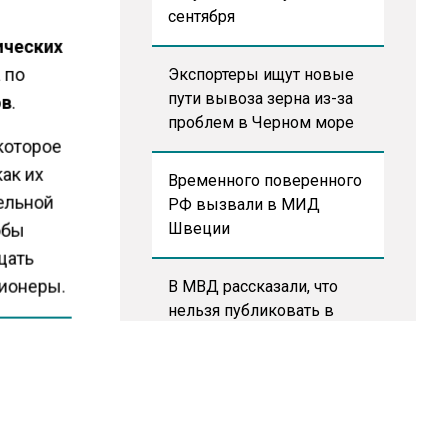
сентября
ических
 по
Экспортеры ищут новые
пути вывоза зерна из-за
ов
.
проблем в Черном море
которое
ак их
Временного поверенного
ельной
РФ вызвали в МИД
обы
Швеции
щать
сионеры.
В МВД рассказали, что
нельзя публиковать в
соцсетях
рос с
ерам», –