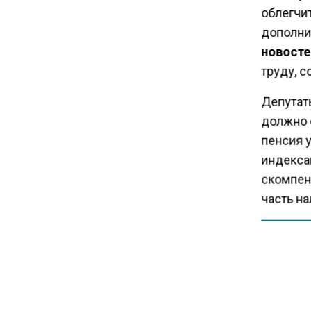
Единственный производитель
облегчи
телевизоров в РФ
дополни
обанкротился
новосте
труду, 
16:14
Новые правила оплаты
Депутат
сверхурочной работы
должно 
вступают в силу с сентября
пенсия 
индексац
12:32
скомпен
Экспортеры ищут новые пути
часть н
вывоза зерна из-за проблем
в Черном море
20:46
Временного поверенного РФ
вызвали в МИД Швеции