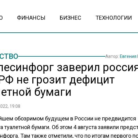
О
ФИНАНСЫ
БИЗНЕС
ТЕХНОЛОГИИ
СТВО
Автор:
Евгения
лесинфорг заверил россия
 РФ не грозит дефицит
летной бумаги
2022, 19:08
йшем обозримом будущем в России не предвидится
 туалетной бумаги. Об этом 4 августа заявили предс
форга. Там также отметили, что по итогам первого п