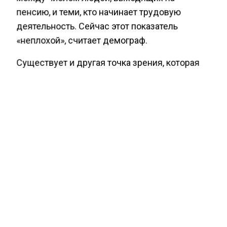
пенсию, и теми, кто начинает трудовую
деятельность. Сейчас этот показатель
«неплохой», считает демограф.
Существует и другая точка зрения, которая
не связывает показатель рождаемости с
ростом пенсионных обязательств. Ведущий
научный сотрудник отдела экономики
ИНИОН РАН Сергей Смирнов считает, что
бюджет социального фонда во многом
зависит от зарплат, которые получают
россияне. «Одно дело платить взносы,
которые делает работодатель с 10 тысяч
рублей и другое — со 100 тысяч. Поэтому
если зарплата будет достаточно большой,
проблема невысокой рождаемости в