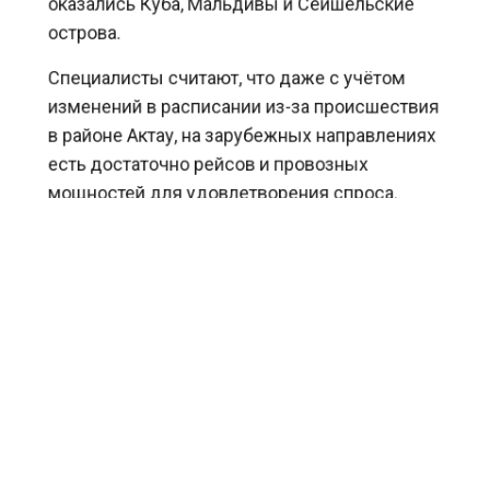
оказались Куба, Мальдивы и Сейшельские
острова.
Специалисты считают, что даже с учётом
изменений в расписании из-за происшествия
в районе Актау, на зарубежных направлениях
есть достаточно рейсов и провозных
мощностей для удовлетворения спроса.
В ассоциации напомнили, что в настоящее
время для российских граждан доступно 36
стран с прямыми рейсами, а также большое
количество стыковочных маршрутов.
Ранее Агентство Экономических Новостей
сообщало
, что количество поездок
российских туристов в Европу увеличилось
на 7% в 2024 году.