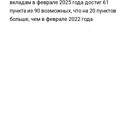
вкладам в феврале 2025 года достиг 61
пункта из 90 возможных, что на 20 пунктов
больше, чем в феврале 2022 года.
Исследование показало, что в феврале
процент людей, которые считают текущий
момент подходящим для крупных покупок,
уменьшился по сравнению с августом. В
августе таких было 31%, а в феврале — 25%.
Кроме того, россияне стали более
пессимистично относиться к кредитованию.
81% опрошенных заявили, что не готовы
брать кредит. По данным ВЦИОМ, индекс
кредитного доверия впервые с апреля 2022
года упал до 20 пунктов.
В исследовании приняли участие 1600