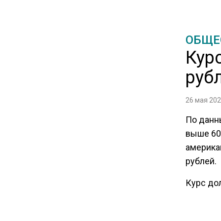
15:28
В МВД рассказали, что нельзя
ОБЩЕ
публиковать в соцсетях
Кур
руб
11:57
Экономист Еремкин
объяснил, почему банки
26 мая 202
повышают ставки по
По данн
вкладам вопреки ЦБ
выше 60 
америка
17:30
рублей.
В России стартовал
эксперимент по
Курс дол
предоставлению льгот через
рубля, д
банковскую карту