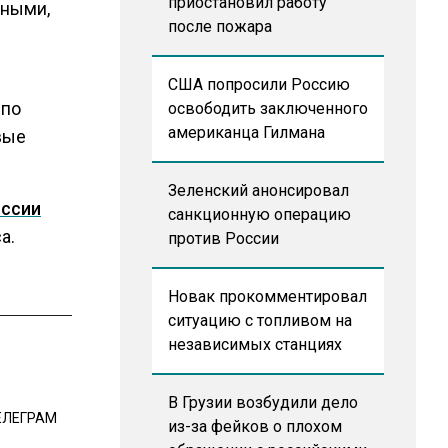
приостановил работу
жными,
после пожара
США попросили Россию
 по
освободить заключенного
американца Гилмана
вые
Зеленский анонсировал
оссии
санкционную операцию
а.
против России
Новак прокомментировал
ситуацию с топливом на
независимых станциях
В Грузии возбудили дело
ЕЛЕГРАМ
из-за фейков о плохом