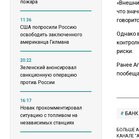
пожара
«Внешни
что зна
говоритс
11:36
США попросили Россию
Однако 
освободить заключенного
американца Гилмана
контрол
риски.
20:22
Ранее А
Зеленский анонсировал
пообеща
санкционную операцию
против России
16:17
Новак прокомментировал
БАНК
ситуацию с топливом на
независимых станциях
БОЛЬШЕ А
КАНАЛЕ "