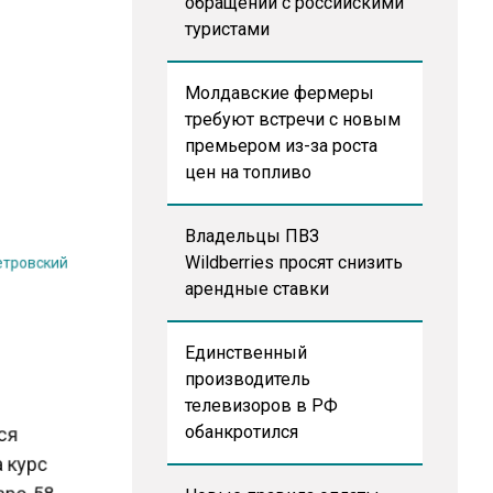
обращении с российскими
туристами
Молдавские фермеры
требуют встречи с новым
премьером из-за роста
цен на топливо
Владельцы ПВЗ
Петровский
Wildberries просят снизить
арендные ставки
Единственный
производитель
телевизоров в РФ
лся
обанкротился
ра курс
евро-58