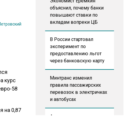
Экономист Еремкин
объяснил, почему банки
повышают ставки по
вкладам вопреки ЦБ
Петровский
В России стартовал
эксперимент по
предоставлению льгот
через банковскую карту
лся
Минтранс изменил
ра курс
правила пассажирских
евро-58
перевозок в электричках
и автобусах
я на 0,87
Аналитики выявили рост
рубля.
интереса 52% россиян к
финансовым новостям