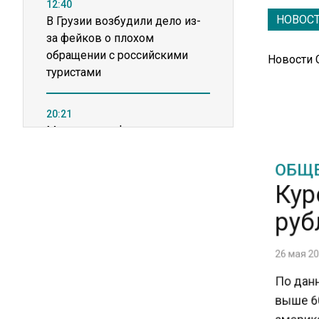
12:40
НОВОС
В Грузии возбудили дело из-
за фейков о плохом
обращении с российскими
Новости
туристами
20:21
Молдавские фермеры
требуют встречи с новым
ОБЩЕ
премьером из-за роста цен на
Кур
топливо
руб
15:25
Владельцы ПВЗ Wildberries
26 мая 202
просят снизить арендные
По данн
ставки
выше 60 
америка
11:53