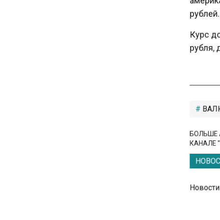
Единственный производитель
рублей.
телевизоров в РФ
Курс дол
обанкротился
рубля, д
16:14
Новые правила оплаты
сверхурочной работы
вступают в силу с сентября
ВАЛЮ
12:32
БОЛЬШЕ А
Экспортеры ищут новые пути
КАНАЛЕ "
вывоза зерна из-за проблем
в Черном море
НОВОС
20:46
Новости
Временного поверенного РФ
вызвали в МИД Швеции