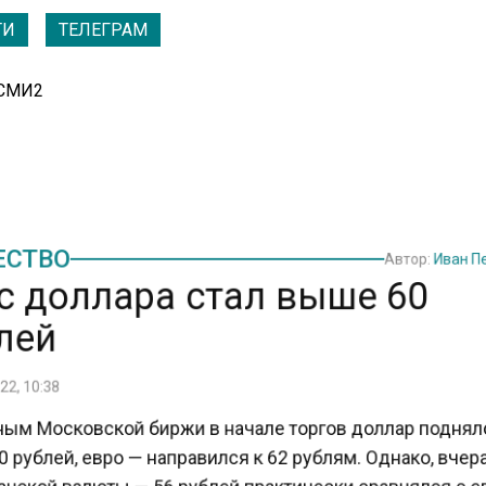
ТИ
ТЕЛЕГРАМ
 СМИ2
СТВО
Автор:
Иван 
с доллара стал выше 60
лей
2, 10:38
ым Московской биржи в начале торгов доллар подня
рублей, евро — направился к 62 рублям. Однако, вче
нской валюты — 56 рублей практически сравнялся с 