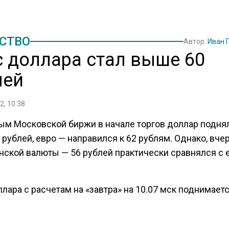
СТВО
Автор:
Иван 
с доллара стал выше 60
лей
2, 10:38
ым Московской биржи в начале торгов доллар подня
рублей, евро — направился к 62 рублям. Однако, вче
нской валюты — 56 рублей практически сравнялся с 
лара с расчетам на «завтра» на 10.07 мск поднимаетс
о 60,2 рубля, евро повышается на 1,11 рубля, до 61,74 