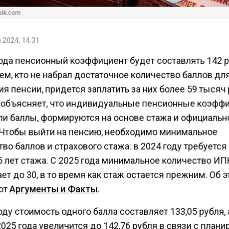
pik.com
 2024, 14:31
года пенсионный коэффициент будет составлять 142 р
ем, кто не набрал достаточное количество баллов дл
я пенсии, придется заплатить за них более 59 тысяч 
 объясняет, что индивидуальные пенсионные коэфф
или баллы, формируются на основе стажа и официальн
 Чтобы выйти на пенсию, необходимо минимальное
во баллов и страхового стажа: в 2024 году требуется 
5 лет стажа. С 2025 года минимальное количество ИП
ет до 30, в то время как стаж остается прежним. Об 
ют
Аргументы и Факты
.
оду стоимость одного балла составляет 133,05 рубля, 
025 года увеличится до 142,76 рубля в связи с план