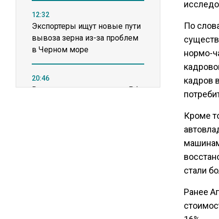
исследо
12:32
По слова
Экспортеры ищут новые пути
вывоза зерна из-за проблем
существ
в Черном море
нормо-ч
кадровог
20:46
кадров в
Временного поверенного РФ
потреби
вызвали в МИД Швеции
Кроме то
автовла
15:28
В МВД рассказали, что нельзя
машинам
публиковать в соцсетях
восстан
стали б
11:57
Ранее А
Экономист Еремкин
объяснил, почему банки
стоимос
повышают ставки по