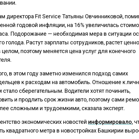
вании.
м директора Fit Service Татьяны Овчинниковой, пом
енной годовой инфляции, на 16% увеличилась стоимо
аса. Подорожание — необходимая мера в ситуации ос
о голода. Растут зарплаты сотрудников, растет ценн
 целом, поэтому меняется цена услуг для конечного
теля.
го, в этом году заметно изменился подход самих
дельцев к расходам на автомобиль. Отношение к лич
 стало сберегательным. Водители хотят починить,
овить и продлить срок жизни авто, поэтому сами рем
олее сложными и трудоемкими, сказала эксперт.
гентство экономических новостей
информировало
, ч
ть квадратного метра в новостройках Башкирии выро