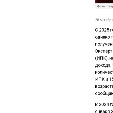
Акции завода «Арарат»
Фото: free
Царукяна переданы
государству решением суда
28 октября
С 2025 
14:43
Собянин: реновация стала
однако т
драйвером экономики
получени
России
Эксперт
(ИПК), 
10:00
дохода.
Депутат Говырин напомнил о
количест
льготах для работающих
ИПК и 1
пенсионеров
возраста
сообща
09:18
В России нашли минерал
В 2024 г
дороже золота
января 2