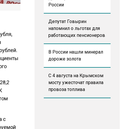
России
Депутат Говырин
напомнил о льготах для
убля,
работающих пенсионеров
я
рублей.
В России нашли минерал
ициенты
дороже золота
ого
С 4 августа на Крымском
28,2
мосту ужесточат правила
провоза топлива
К
этом
а с
ируемой