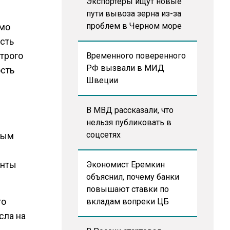
Экспортеры ищут новые
пути вывоза зерна из-за
проблем в Черном море
имо
сть
трого
Временного поверенного
РФ вызвали в МИД
ость
Швеции
В МВД рассказали, что
нельзя публиковать в
соцсетях
ным
онты
Экономист Еремкин
объяснил, почему банки
повышают ставки по
то
вкладам вопреки ЦБ
сла на