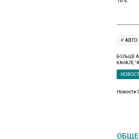
16%.
вкладам вопреки ЦБ
17:30
В России стартовал
эксперимент по
АВТО
предоставлению льгот через
банковскую карту
БОЛЬШЕ А
КАНАЛЕ "
16:30
НОВОС
Минтранс изменил правила
пассажирских перевозок в
Новости
электричках и автобусах
14:30
Аналитики выявили рост
интереса 52% россиян к
ОБЩЕ
финансовым новостям