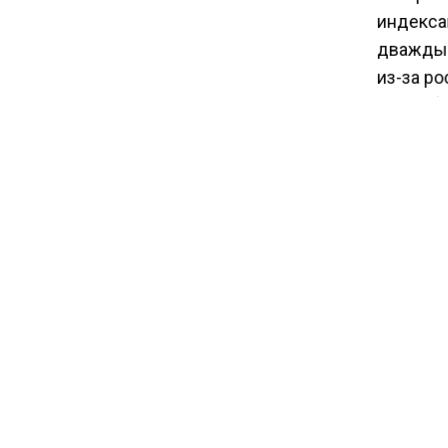
индексац
19:39
дважды в
С 4 августа на Крымском
из-за ро
мосту ужесточат правила
000 рубл
провоза топлива
Тем, кто
стремит
недоста
789,88 р
составит
Ранее А
получат