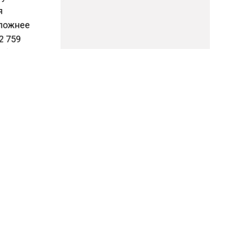
я
сложнее
2 759
убля.
 или
стоит 50
на
нсионеры