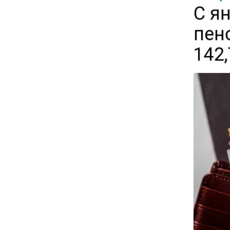
С я
12:30
пен
Депутат Григорьев призвал
заморозить цены на
142,
авиабилеты и провоз багажа
11:41
С 1 сентября семьи смогут
брать ипотечные каникулы
при рождении ребенка
17:45
Tesla рассматривает
возможность продажи
бизнеса в Китае
16:00