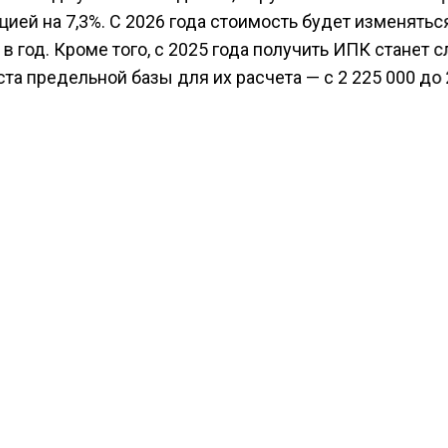
ией на 7,3%. С 2026 года стоимость будет изменятьс
 год. Кроме того, с 2025 года получить ИПК станет 
ста предельной базы для их расчета — с 2 225 000 до 
ей, что увеличит минимальный доход до 229 916,67 р
 не хочет работать до получения необходимых баллов
ся повысить размер пенсии, предложено докупить
ющие коэффициенты. В 2024 году один коэффициент 
убля, а в 2025 году, с учетом повышения МРОТ, его це
 59 241,60 рубля.
гентство экономических новостей
сообщало
, что пе
 проиндексированную пенсию в январе.