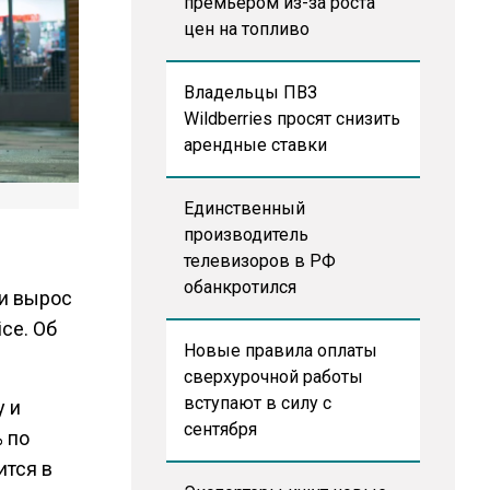
премьером из-за роста
цен на топливо
Владельцы ПВЗ
Wildberries просят снизить
арендные ставки
Единственный
производитель
телевизоров в РФ
обанкротился
ии вырос
ice. Об
Новые правила оплаты
сверхурочной работы
вступают в силу с
у и
сентября
% по
ится в