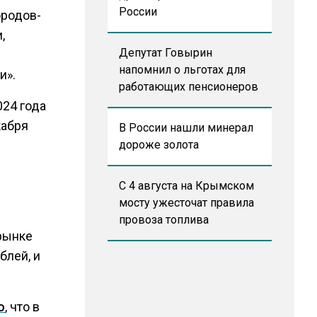
России
ородов-
,
Депутат Говырин
напомнил о льготах для
и».
работающих пенсионеров
024 года
кабря
В России нашли минерал
дороже золота
С 4 августа на Крымском
мосту ужесточат правила
провоза топлива
рынке
блей, и
о
, что в