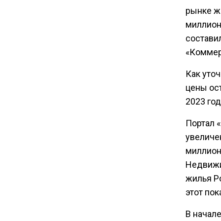
Акции завода «Арарат»
рынке ж
Царукяна переданы
миллион
государству решением суда
составил
«Коммер
14:43
Собянин: реновация стала
Как уточ
драйвером экономики
цены ос
России
2023 год
10:00
Портал 
Депутат Говырин напомнил о
увеличе
льготах для работающих
миллион
пенсионеров
Недвижи
жилья Р
09:18
этот пок
В России нашли минерал
дороже золота
В начал