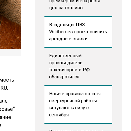
премьером из-за роста
цен на топливо
Владельцы ПВЗ
Wildberries просят снизить
арендные ставки
Единственный
производитель
телевизоров в РФ
обанкротился
имость
RU.
Новые правила оплаты
рале
сверхурочной работы
вступают в силу с
ровье“
сентября
жание
а.