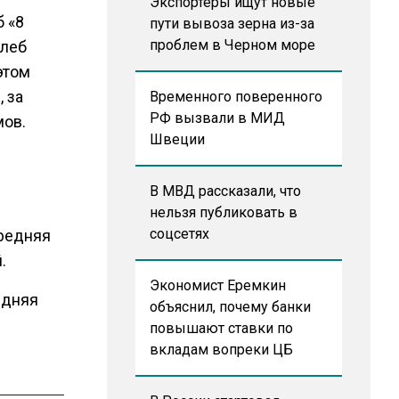
Экспортеры ищут новые
 «8
пути вывоза зерна из-за
проблем в Черном море
Хлеб
этом
 за
Временного поверенного
РФ вызвали в МИД
мов.
Швеции
В МВД рассказали, что
нельзя публиковать в
соцсетях
Средняя
.
Экономист Еремкин
редняя
объяснил, почему банки
повышают ставки по
вкладам вопреки ЦБ