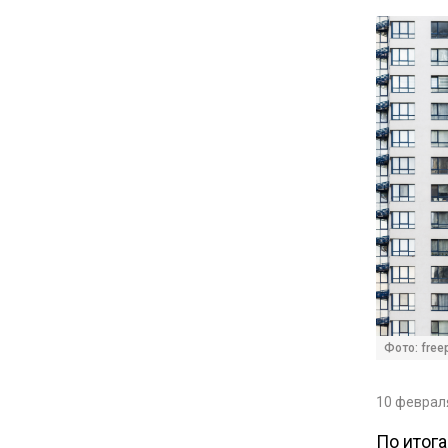
12:30
Депутат Григорьев призвал
заморозить цены на
авиабилеты и провоз багажа
11:41
С 1 сентября семьи смогут
брать ипотечные каникулы
при рождении ребенка
17:45
Tesla рассматривает
Фото: freep
возможность продажи
бизнеса в Китае
10 февраля
16:00
По итог