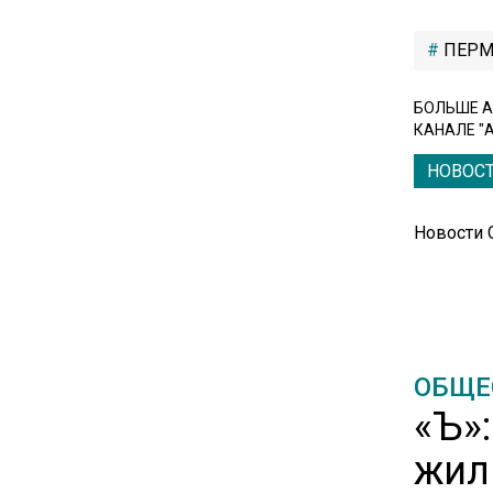
вкладам вопреки ЦБ
ПЕРМ
17:30
БОЛЬШЕ А
В России стартовал
КАНАЛЕ "
эксперимент по
предоставлению льгот через
НОВОС
банковскую карту
Новости
16:30
Минтранс изменил правила
пассажирских перевозок в
электричках и автобусах
ОБЩЕ
14:30
«Ъ»
Аналитики выявили рост
интереса 52% россиян к
жил
финансовым новостям