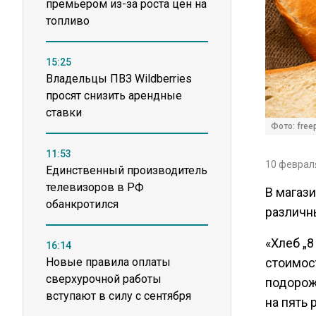
премьером из-за роста цен на
топливо
15:25
Владельцы ПВЗ Wildberries
просят снизить арендные
ставки
Фото: free
11:53
10 февраля
Единственный производитель
телевизоров в РФ
В магаз
обанкротился
различн
«Хлеб „8
16:14
Новые правила оплаты
стоимос
сверхурочной работы
подорожа
вступают в силу с сентября
на пять 