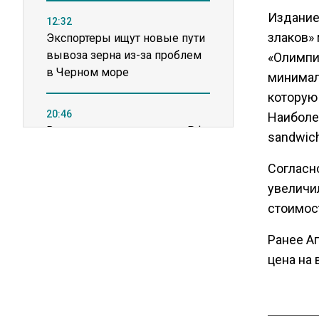
Издание
12:32
злаков» 
Экспортеры ищут новые пути
вывоза зерна из-за проблем
«Олимпий
в Черном море
минималь
которую
20:46
Наиболе
Временного поверенного РФ
sandwich
вызвали в МИД Швеции
Согласно
увеличи
15:28
В МВД рассказали, что нельзя
стоимост
публиковать в соцсетях
Ранее А
цена на 
11:57
Экономист Еремкин
объяснил, почему банки
повышают ставки по