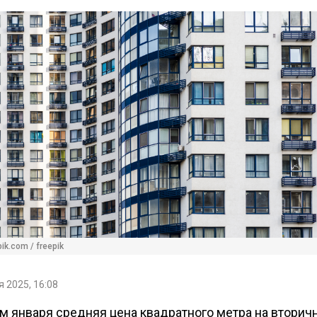
ik.com / freepik
 2025, 16:08
ам января средняя цена квадратного метра на вторич