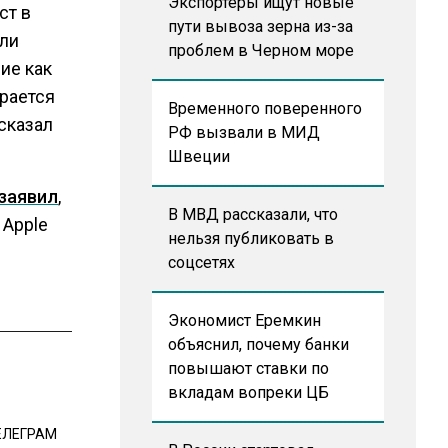
Экспортеры ищут новые
ст в
пути вывоза зерна из-за
ыли
проблем в Черном море
ие как
ирается
Временного поверенного
сказал
РФ вызвали в МИД
Швеции
заявил
,
В МВД рассказали, что
 Apple
нельзя публиковать в
соцсетях
Экономист Еремкин
объяснил, почему банки
повышают ставки по
вкладам вопреки ЦБ
ЕЛЕГРАМ