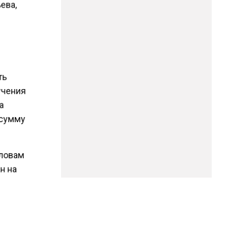
ьева,
у
ть
учения
за
 сумму
словам
ан на
 По
ство
ть из