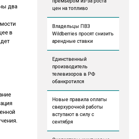
премьером из-за роста
ены два
цен на топливо
имости
Владельцы ПВЗ
щее в
Wildberries просят снизить
удет
арендные ставки
Единственный
производитель
телевизоров в РФ
обанкротился
ание
Новые правила оплаты
вация
сверхурочной работы
ченной
вступают в силу с
учения.
сентября