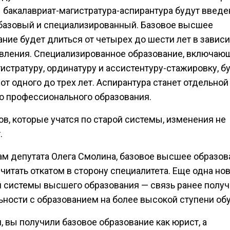
 бакалавриат-магистратура-аспирантура будут введ
 базовый и специализированный. Базовое высшее
ание будет длиться от четырех до шести лет в завис
авления. Специализированное образование, включаю
истратуру, ординатуру и ассистентуру-стажировку, б
от одного до трех лет. Аспирантура станет отдельной
ю профессионального образования.
в, которые учатся по старой системы, изменения не
.
ам депутата Олега Смолина, базовое высшее образов
читать откатом в сторону специалитета. Еще одна но
 системы высшего образования — связь ранее полу
ьности с образованием на более высокой ступени об
 вы получили базовое образование как юрист, а