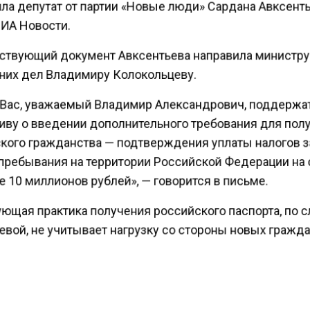
ла депутат от партии «Новые люди» Сардана Авксент
ИА Новости.
ствующий документ Авксентьева направила министр
них дел Владимиру Колокольцеву.
Вас, уважаемый Владимир Александрович, поддержа
иву о введении дополнительного требования для пол
кого гражданства — подтверждения уплаты налогов 
пребывания на территории Российской Федерации на
 10 миллионов рублей», — говорится в письме.
ющая практика получения российского паспорта, по 
вой, не учитывает нагрузку со стороны новых гражд
ьный бюджет и социальную инфраструктуру России.
Аксентьевой, за период с 2021 по 2024 годы граждан
получили более двух миллионов человек, большая час
 — выходцы из стран СНГ.