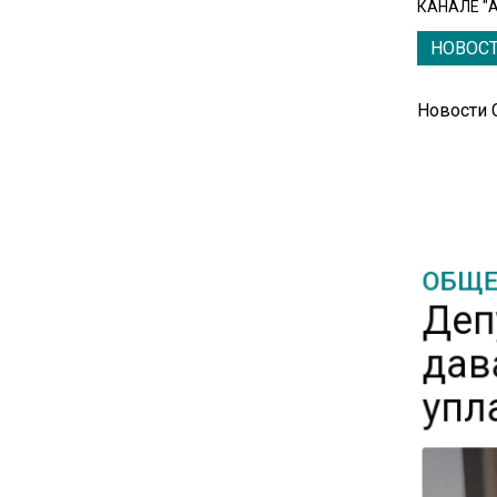
КАНАЛЕ "
11:57
Экономист Еремкин
НОВОС
объяснил, почему банки
повышают ставки по
Новости
вкладам вопреки ЦБ
17:30
В России стартовал
эксперимент по
ОБЩЕ
предоставлению льгот через
Деп
банковскую карту
дав
16:30
упл
Минтранс изменил правила
пассажирских перевозок в
электричках и автобусах