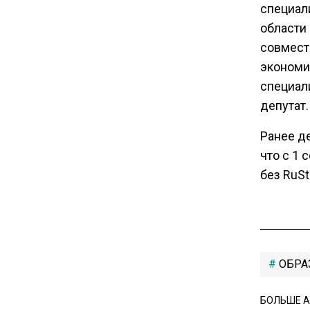
специали
Новые правила оплаты
области 
сверхурочной работы
вступают в силу с сентября
совмест
экономис
специал
12:32
Экспортеры ищут новые пути
депутат.
вывоза зерна из-за проблем
Ранее д
в Черном море
что с 1 
без RuSt
20:46
Временного поверенного РФ
вызвали в МИД Швеции
15:28
ОБРА
В МВД рассказали, что нельзя
публиковать в соцсетях
БОЛЬШЕ А