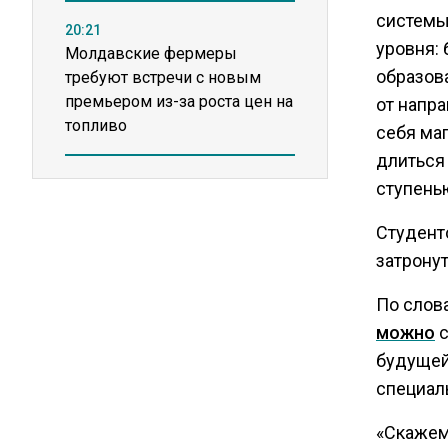
системы
20:21
уровня:
Молдавские фермеры
образов
требуют встречи с новым
премьером из-за роста цен на
от напр
топливо
себя маг
длиться 
15:25
ступень
Владельцы ПВЗ Wildberries
просят снизить арендные
Студенто
ставки
затронут
По слов
11:53
можно
с
Единственный производитель
будущей
телевизоров в РФ
обанкротился
специал
«Скажем,
16:14