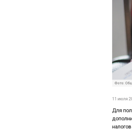
14:30
Аналитики выявили рост
интереса 52% россиян к
финансовым новостям
12:30
Депутат Григорьев призвал
заморозить цены на
авиабилеты и провоз багажа
11:41
Фото: Общ
С 1 сентября семьи смогут
брать ипотечные каникулы
11 июля 20
при рождении ребенка
Для пол
дополни
17:45
Tesla рассматривает
налогов 
возможность продажи