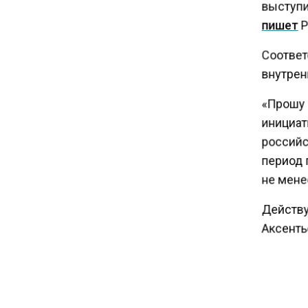
выступи
бизнеса в Китае
пишет
Р
Соответ
16:00
внутрен
Акции завода «Арарат»
Царукяна переданы
«Прошу 
государству решением суда
инициат
российс
период 
не менее
Действу
Аксентье
федерал
данным 
России 
которых