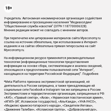
18+
Учредитель: Автономная некоммерческая организация содействия
информированию и просвещению населения "Медиахолдинг
"Общественная служба новостей" (ОГРН 1187700006328).
Мнение редакции может не совпадать с мнением авторов.
При перепечатке или цитировании материалов сайта Myeconomy.ru
ссылка на источник обязательна, при использовании в Интернет-
изданиях и на сайтах обязательна прямая гиперссылка на сайт
Myeconomy.ru.
На информационном ресурсе применяются рекомендательные
технологии (информационные технологии предоставления
информации на основе сбора, систематизации и анализа сведений,
относящихся к предпочтениям пользователей сети "Интернет",
находящихся на территории Российской Федерации)".
Подробнее
.
*Meta Platforms признана экстремистской организацией, её
деятельность в России запрещена, а также принадлежащие ей
социальные сети Facebook и Instagram так же запрещены в России.
Экстремистские и террористические организации, запрещенные в РФ:
«АУЕ», «Правый сектор», «Азов», «Украинская повстанческая армия»,
«ИГИЛ» (ИГ, Исламское государство), «Аль-Каида», «УНА-УНСО»,
«Меджлис крымско-татарского народа», «Свидетели Иеговы»,
«Движение Талибан», «Исламская группа», «Добровольчий рух»,