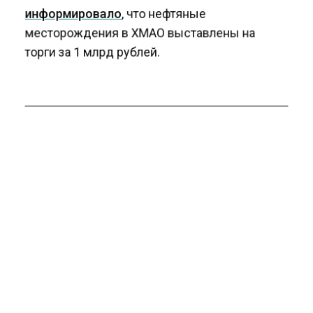
информировало
, что нефтяные
месторождения в ХМАО выставлены на
торги за 1 млрд рублей.
ВОЕННЫЕ
ЗАРПЛАТЫ
РОССИЯ
БОЛЬШЕ АКТУАЛЬНЫХ НОВОСТЕЙ И ЭКСКЛЮЗИВНЫХ
ВИДЕО СМОТРИТЕ В ТЕЛЕГРАМ КАНАЛЕ "АГЕНТСТВО
ЭКОНОМИЧЕСКИХ НОВОСТЕЙ".
ПРИСОЕДИНЯЙТЕСЬ!
НОВОСТИ
ТЕЛЕГРАМ
Новости СМИ2