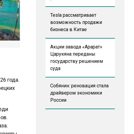
Tesla рассматривает
возможность продажи
бизнеса в Китае
Акции завода «Арарат»
Царукяна переданы
государству решением
суда
26 года.
рецких
Собянин: реновация стала
драйвером экономики
России
реди
зов.
аза.
ксперты,