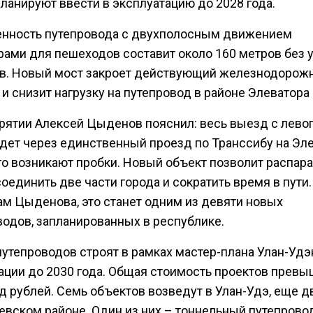
ланируют ввести в эксплуатацию до 2028 года.
нность путепровода с двухполосным движением
рами для пешеходов составит около 160 метров без 
в. Новый мост закроет действующий железнодорож
и снизит нагрузку на путепровод в районе Элеватора 
урятии Алексей Цыденов пояснил: весь выезд с левог
идет через единственный проезд по Транссибу на Эле
его возникают пробки. Новый объект позволит распар
соединить две части города и сократить время в пути.
ам Цыденова, это станет одним из девяти новых
водов, запланированных в республике.
путепроводов строят в рамках мастер-плана Улан-Уд
ации до 2030 года. Общая стоимость проектов превы
д рублей. Семь объектов возведут в Улан-Удэ, еще д
аевском районе. Один из них – тоннельный путепрово