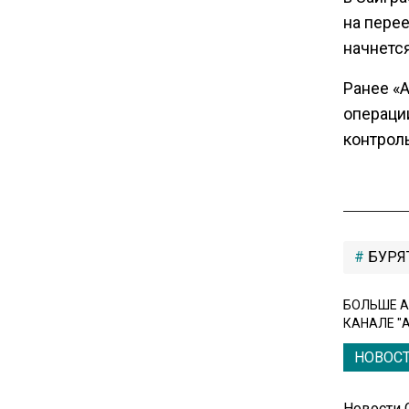
вывоза зерна из-за проблем
на перее
в Черном море
начнется
Ранее «
20:46
операци
Временного поверенного РФ
вызвали в МИД Швеции
контроль
15:28
В МВД рассказали, что нельзя
публиковать в соцсетях
БУРЯ
11:57
БОЛЬШЕ А
Экономист Еремкин
КАНАЛЕ "
объяснил, почему банки
повышают ставки по
НОВОС
вкладам вопреки ЦБ
Новости