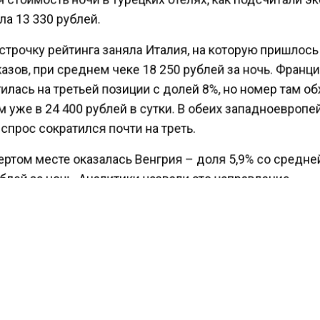
а 13 330 рублей.
трочку рейтинга заняла Италия, на которую пришлось
азов, при среднем чеке 18 250 рублей за ночь. Франц
лась на третьей позиции с долей 8%, но номер там о
 уже в 24 400 рублей в сутки. В обеих западноевроп
спрос сократился почти на треть.
ртом месте оказалась Венгрия – доля 5,9% со средн
блей за ночь. Аналитики назвали это направление
ельным взлетом»: популярность страны выросла в 2,
ия удержала пятое место с долей 5% и ценой 13 480
ав изменения спроса за год.
у лидеров также вошли Таиланд (4,4% заказов, рост в 
блей за ночь), Китай (4,3% без динамики, 17 140 рублей
3,6% с ростом в 2,5 раза, 11 420 рублей), Грузия (3,4% 