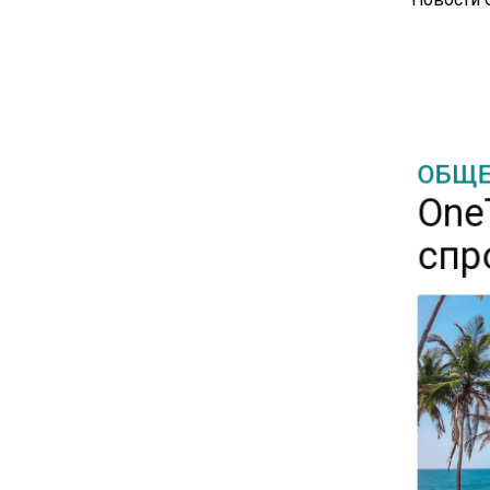
17:30
В России стартовал
эксперимент по
предоставлению льгот через
банковскую карту
ОБЩЕ
One
16:30
Минтранс изменил правила
спр
пассажирских перевозок в
электричках и автобусах
14:30
Аналитики выявили рост
интереса 52% россиян к
финансовым новостям
12:30