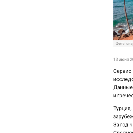
Депутат Григорьев призвал
заморозить цены на
авиабилеты и провоз багажа
11:41
Фото: unsp
С 1 сентября семьи смогут
брать ипотечные каникулы
при рождении ребенка
13 июня 20
Сервис 
17:45
исследо
Tesla рассматривает
Данные 
возможность продажи
и гречес
бизнеса в Китае
Турция,
16:00
зарубеж
Акции завода «Арарат»
За год ч
Царукяна переданы
Средняя 
государству решением суда