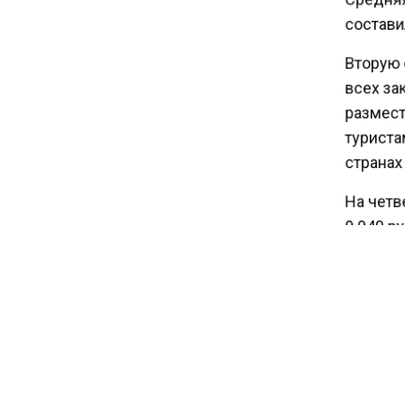
составил
14:43
Вторую с
Собянин: реновация стала
всех зак
драйвером экономики
размести
России
туристам
странах 
На четве
9 940 ру
«стремит
Белорусс
не показ
В десятк
6 350 ру
Греция (