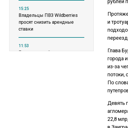
рублей п
15:25
Протяже
Владельцы ПВЗ Wildberries
и тротуа
просят снизить арендные
ставки
подходо
переезд 
11:53
Глава Б
Единственный производитель
города 
телевизоров в РФ
обанкротился
из-за ч
потоки, 
По слов
16:14
Новые правила оплаты
путепро
сверхурочной работы
Девять 
вступают в силу с сентября
агломер
22,8 млр
12:32
Экспортеры ищут новые пути
в Заигр