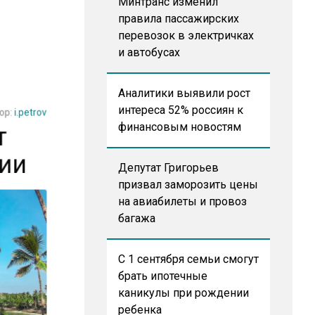
Минтранс изменил
правила пассажирских
перевозок в электричках
и автобусах
Аналитики выявили рост
тор:
i.petrov
интереса 52% россиян к
т
финансовым новостям
ции
Депутат Григорьев
призвал заморозить цены
на авиабилеты и провоз
багажа
С 1 сентября семьи смогут
брать ипотечные
каникулы при рождении
ребенка