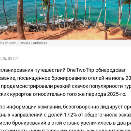
lash.com / Dinuka Lankaloka
26, 09:04
планирования путешествий OneTwoTrip обнародовал
вание, посвященное бронированию отелей на июль 20
продемонстрировали резкий скачок популярности ту
ких курортов относительно того же периода 2025-го.
 по информации компании, безоговорочно лидирует с
ных направлений с долей 17,2% от общего числа зака
исло бронирований в этой стране увеличилось в два р
стоимость ночи в турецких отелях, как подсчитали э