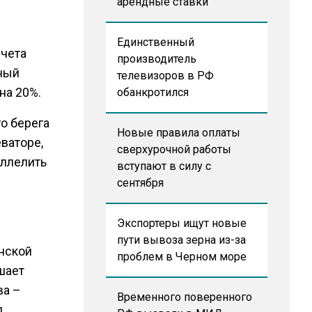
арендные ставки
Единственный
учета
производитель
ный
телевизоров в РФ
на 20%.
обанкротился
о берега
Новые правила оплаты
ваторе,
сверхурочной работы
аллелить
вступают в силу с
сентября
Экспортеры ищут новые
пути вывоза зерна из-за
энской
проблем в Черном море
шает
ва –
Временного поверенного
д