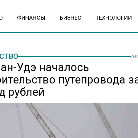
О
ФИНАНСЫ
БИЗНЕС
ТЕХНОЛОГИИ
СТВО
Ав
лан-Удэ началось
оительство путепровода за
д рублей