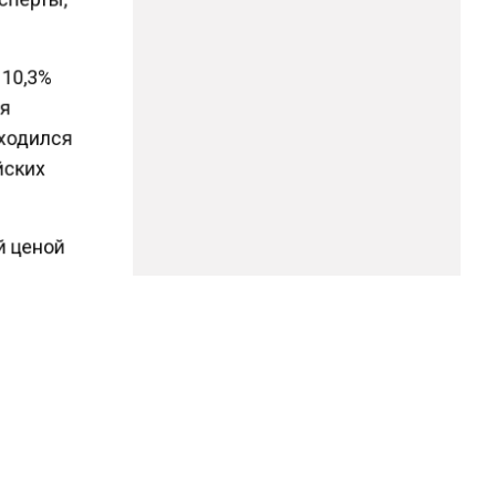
 10,3%
ия
бходился
ейских
ей ценой
5 раза.
 рублей,
1,5 раза,
),
без