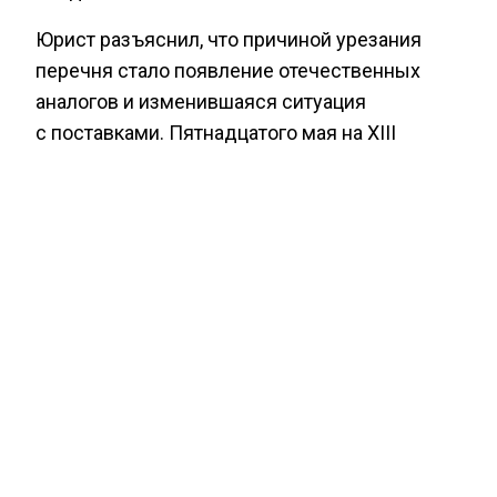
Юрист разъяснил, что причиной урезания
перечня стало появление отечественных
аналогов и изменившаяся ситуация
с поставками. Пятнадцатого мая на XIII
Московском инновационном юридическом
форуме прошла сессия «ВЭД в условиях
санкций и международный торговый
комплаенс». Участники поддержали практику
взаимодействия антимонопольного органа
и маркетплейсов для быстрой проверки
оригинальности товаров и защиты прав
правообладателей без привлечения
государства.
Ранее «Агентство экономических новостей»
сообщало,
что Минфин предложил