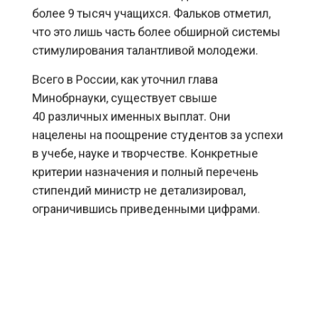
более 9 тысяч учащихся. Фальков отметил,
что это лишь часть более обширной системы
стимулирования талантливой молодежи.
Всего в России, как уточнил глава
Минобрнауки, существует свыше
40 различных именных выплат. Они
нацелены на поощрение студентов за успехи
в учебе, науке и творчестве. Конкретные
критерии назначения и полный перечень
стипендий министр не детализировал,
ограничившись приведенными цифрами.
Приемная кампания, стартовавшая 20 июня,
станет отправной точкой для нового потока
претендентов на эти меры поддержки.
В интервью Фальков особо выделил, что