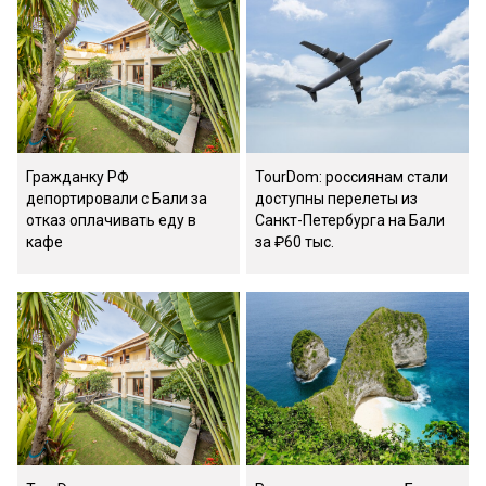
Гражданку РФ
TourDom: россиянам стали
депортировали с Бали за
доступны перелеты из
отказ оплачивать еду в
Санкт-Петербурга на Бали
кафе
за ₽60 тыс.