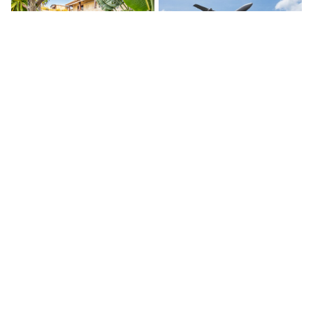
Гражданку РФ
TourDom: россиянам стали
депортировали с Бали за
доступны перелеты из
отказ оплачивать еду в
Санкт-Петербурга на Бали
кафе
за ₽60 тыс.
TourDom: россиян
Россиянка посетила Бали и
выдворили из отеля на
описала остров фразой «в