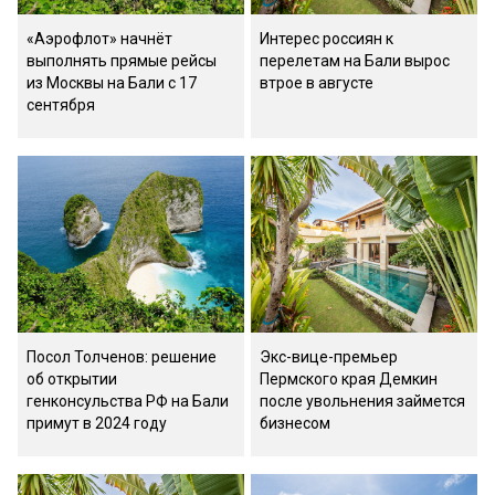
«Аэрофлот» начнёт
Интерес россиян к
выполнять прямые рейсы
перелетам на Бали вырос
из Москвы на Бали с 17
втрое в августе
сентября
Посол Толченов: решение
Экс-вице-премьер
об открытии
Пермского края Демкин
генконсульства РФ на Бали
после увольнения займется
примут в 2024 году
бизнесом