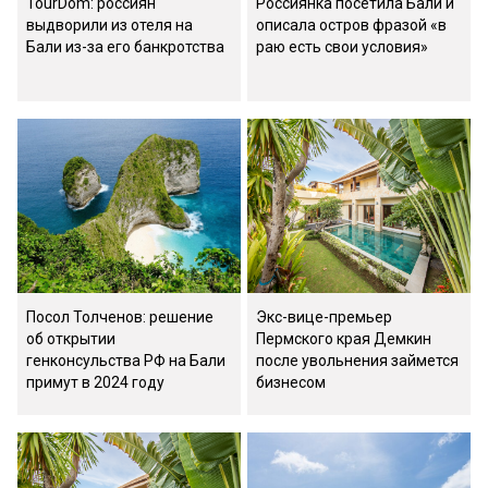
TourDom: россиян
Россиянка посетила Бали и
выдворили из отеля на
описала остров фразой «в
Бали из-за его банкротства
раю есть свои условия»
Посол Толченов: решение
Экс-вице-премьер
об открытии
Пермского края Демкин
генконсульства РФ на Бали
после увольнения займется
примут в 2024 году
бизнесом