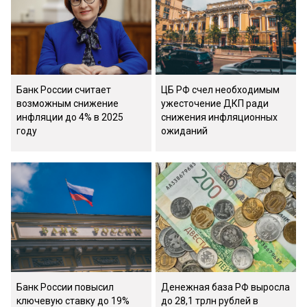
Банк России считает
ЦБ РФ счел необходимым
возможным снижение
ужесточение ДКП ради
инфляции до 4% в 2025
снижения инфляционных
году
ожиданий
Банк России повысил
Денежная база РФ выросла
ключевую ставку до 19%
до 28,1 трлн рублей в