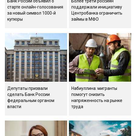
Банк России объявил о
Более трети россиян
старте онлайн-голосования
поддержали инициативу
за новый символ 1000-й
Центробанка ограничить
купюры
займы в МФО
Депутаты призвали
Набиуллина: мигранты
сделать Банк России
помогут снизить
федеральным органом
напряженность на рынке
власти
труда