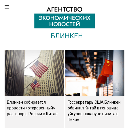
БЛИНКЕН
Блинкен собирается
Госсекретарь США Блинкен
провести «откровенный»
обвинил Китай в геноциде
разговор о России в Китае
уйгуров накануне визита в
Пекин