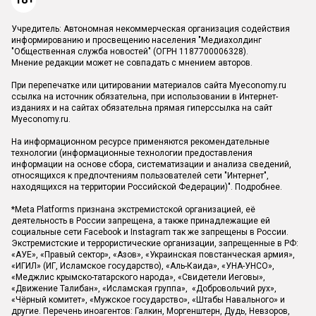
Учредитель: Автономная некоммерческая организация содействия
информированию и просвещению населения "Медиахолдинг
"Общественная служба новостей" (ОГРН 1187700006328).
Мнение редакции может не совпадать с мнением авторов.
При перепечатке или цитировании материалов сайта Myeconomy.ru
ссылка на источник обязательна, при использовании в Интернет-
изданиях и на сайтах обязательна прямая гиперссылка на сайт
Myeconomy.ru.
На информационном ресурсе применяются рекомендательные
технологии (информационные технологии предоставления
информации на основе сбора, систематизации и анализа сведений,
относящихся к предпочтениям пользователей сети "Интернет",
находящихся на территории Российской Федерации)".
Подробнее
.
*Meta Platforms признана экстремистской организацией, её
деятельность в России запрещена, а также принадлежащие ей
социальные сети Facebook и Instagram так же запрещены в России.
Экстремистские и террористические организации, запрещенные в РФ:
«АУЕ», «Правый сектор», «Азов», «Украинская повстанческая армия»,
«ИГИЛ» (ИГ, Исламское государство), «Аль-Каида», «УНА-УНСО»,
«Меджлис крымско-татарского народа», «Свидетели Иеговы»,
«Движение Талибан», «Исламская группа», «Добровольчий рух»,
«Чёрный комитет», «Мужское государство», «Штабы Навального» и
другие. Перечень иноагентов: Галкин, Моргенштерн, Дудь, Невзоров,