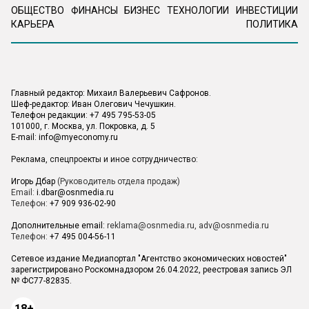
ОБЩЕСТВО
ФИНАНСЫ
БИЗНЕС
ТЕХНОЛОГИИ
ИНВЕСТИЦИИ
КАРЬЕРА
ПОЛИТИКА
Главный редактор: Михаил Валерьевич Сафронов.
Шеф-редактор: Иван Олегович Чечушкин.
Телефон редакции: +7 495 795-53-05
101000, г. Москва, ул. Покровка, д. 5
E-mail:
info@myeconomy.ru
Реклама, спецпроекты и иное сотрудничество:
Игорь Дбар
(Руководитель отдела продаж)
Email:
i.dbar@osnmedia.ru
Телефон:
+7 909 936-02-90
Дополнительные email:
reklama@osnmedia.ru
,
adv@osnmedia.ru
Телефон:
+7 495 004-56-11
Сетевое издание Медиапортал "Агентство экономических новостей"
зарегистрировано Роскомнадзором 26.04.2022, реестровая запись ЭЛ
№ ФС77-82835.
18+