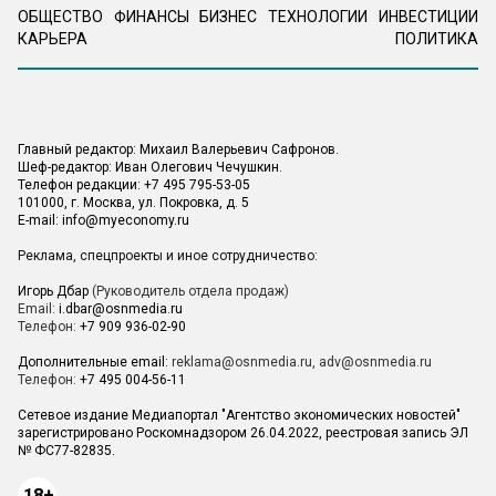
ОБЩЕСТВО
ФИНАНСЫ
БИЗНЕС
ТЕХНОЛОГИИ
ИНВЕСТИЦИИ
КАРЬЕРА
ПОЛИТИКА
Главный редактор: Михаил Валерьевич Сафронов.
Шеф-редактор: Иван Олегович Чечушкин.
Телефон редакции: +7 495 795-53-05
101000, г. Москва, ул. Покровка, д. 5
E-mail:
info@myeconomy.ru
Реклама, спецпроекты и иное сотрудничество:
Игорь Дбар
(Руководитель отдела продаж)
Email:
i.dbar@osnmedia.ru
Телефон:
+7 909 936-02-90
Дополнительные email:
reklama@osnmedia.ru
,
adv@osnmedia.ru
Телефон:
+7 495 004-56-11
Сетевое издание Медиапортал "Агентство экономических новостей"
зарегистрировано Роскомнадзором 26.04.2022, реестровая запись ЭЛ
№ ФС77-82835.
18+