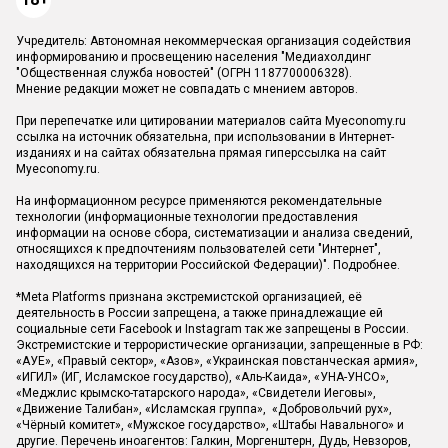
Учредитель: Автономная некоммерческая организация содействия
информированию и просвещению населения "Медиахолдинг
"Общественная служба новостей" (ОГРН 1187700006328).
Мнение редакции может не совпадать с мнением авторов.
При перепечатке или цитировании материалов сайта Myeconomy.ru
ссылка на источник обязательна, при использовании в Интернет-
изданиях и на сайтах обязательна прямая гиперссылка на сайт
Myeconomy.ru.
На информационном ресурсе применяются рекомендательные
технологии (информационные технологии предоставления
информации на основе сбора, систематизации и анализа сведений,
относящихся к предпочтениям пользователей сети "Интернет",
находящихся на территории Российской Федерации)".
Подробнее
.
*Meta Platforms признана экстремистской организацией, её
деятельность в России запрещена, а также принадлежащие ей
социальные сети Facebook и Instagram так же запрещены в России.
Экстремистские и террористические организации, запрещенные в РФ:
«АУЕ», «Правый сектор», «Азов», «Украинская повстанческая армия»,
«ИГИЛ» (ИГ, Исламское государство), «Аль-Каида», «УНА-УНСО»,
«Меджлис крымско-татарского народа», «Свидетели Иеговы»,
«Движение Талибан», «Исламская группа», «Добровольчий рух»,
«Чёрный комитет», «Мужское государство», «Штабы Навального» и
другие. Перечень иноагентов: Галкин, Моргенштерн, Дудь, Невзоров,