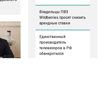
Владельцы ПВЗ
Wildberries просят снизить
арендные ставки
Единственный
производитель
телевизоров в РФ
обанкротился
ло 1,9
Новые правила оплаты
стоку на
сверхурочной работы
вступают в силу с
сентября