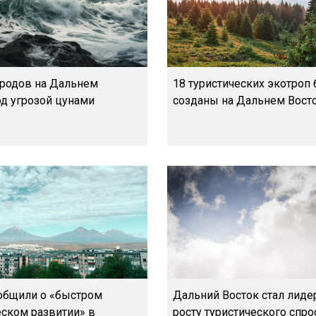
ородов на Дальнем
18 туристических экотроп 
од угрозой цунами
созданы на Дальнем Вост
общили о «быстром
Дальний Восток стал лиде
ском развитии» в
росту туристического спро