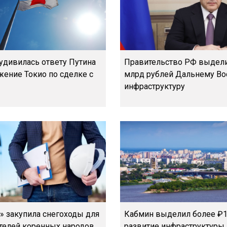
 удивилась ответу Путина
Правительство РФ выдели
жение Токио по сделке с
млрд рублей Дальнему Во
инфраструктуру
» закупила снегоходы для
Кабмин выделил более ₽1
телей коренных народов
развитие инфраструктуры