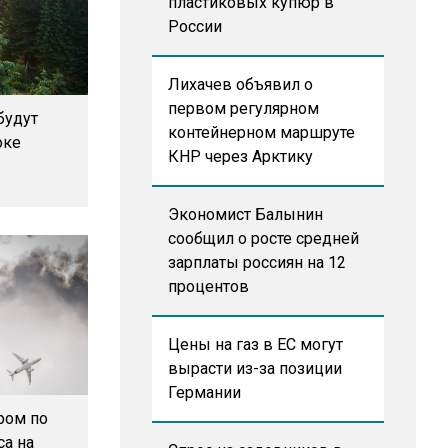
пластиковых купюр в
России
Лихачев объявил о
первом регулярном
будут
контейнерном маршруте
оке
КНР через Арктику
Экономист Балынин
сообщил о росте средней
зарплаты россиян на 12
процентов
Цены на газ в ЕС могут
вырасти из-за позиции
Германии
ром по
са на