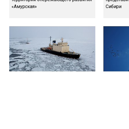
«Амурская»
Сибири
На Дальнем Востоке будет
Sohu: КНР
площадка, связывающая
на предло
Севморпуть с другими маршрутами
Курилами