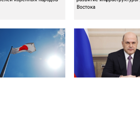
Востока
 удивилась ответу Путина
Правительство РФ выдели
жение Токио по сделке с
млрд рублей Дальнему Во
инфраструктуру