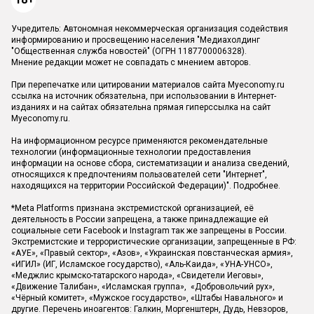
Учредитель: Автономная некоммерческая организация содействия
информированию и просвещению населения "Медиахолдинг
"Общественная служба новостей" (ОГРН 1187700006328).
Мнение редакции может не совпадать с мнением авторов.
При перепечатке или цитировании материалов сайта Myeconomy.ru
ссылка на источник обязательна, при использовании в Интернет-
изданиях и на сайтах обязательна прямая гиперссылка на сайт
Myeconomy.ru.
На информационном ресурсе применяются рекомендательные
технологии (информационные технологии предоставления
информации на основе сбора, систематизации и анализа сведений,
относящихся к предпочтениям пользователей сети "Интернет",
находящихся на территории Российской Федерации)".
Подробнее
.
*Meta Platforms признана экстремистской организацией, её
деятельность в России запрещена, а также принадлежащие ей
социальные сети Facebook и Instagram так же запрещены в России.
Экстремистские и террористические организации, запрещенные в РФ:
«АУЕ», «Правый сектор», «Азов», «Украинская повстанческая армия»,
«ИГИЛ» (ИГ, Исламское государство), «Аль-Каида», «УНА-УНСО»,
«Меджлис крымско-татарского народа», «Свидетели Иеговы»,
«Движение Талибан», «Исламская группа», «Добровольчий рух»,
«Чёрный комитет», «Мужское государство», «Штабы Навального» и
другие. Перечень иноагентов: Галкин, Моргенштерн, Дудь, Невзоров,