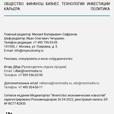
ОБЩЕСТВО
ФИНАНСЫ
БИЗНЕС
ТЕХНОЛОГИИ
ИНВЕСТИЦИИ
КАРЬЕРА
ПОЛИТИКА
Главный редактор: Михаил Валерьевич Сафронов.
Шеф-редактор: Иван Олегович Чечушкин.
Телефон редакции: +7 495 795-53-05
101000, г. Москва, ул. Покровка, д. 5
E-mail:
info@myeconomy.ru
Реклама, спецпроекты и иное сотрудничество:
Игорь Дбар
(Руководитель отдела продаж)
Email:
i.dbar@osnmedia.ru
Телефон:
+7 909 936-02-90
Дополнительные email:
reklama@osnmedia.ru
,
adv@osnmedia.ru
Телефон:
+7 495 004-56-11
Сетевое издание Медиапортал "Агентство экономических новостей"
зарегистрировано Роскомнадзором 26.04.2022, реестровая запись ЭЛ
№ ФС77-82835.
18+