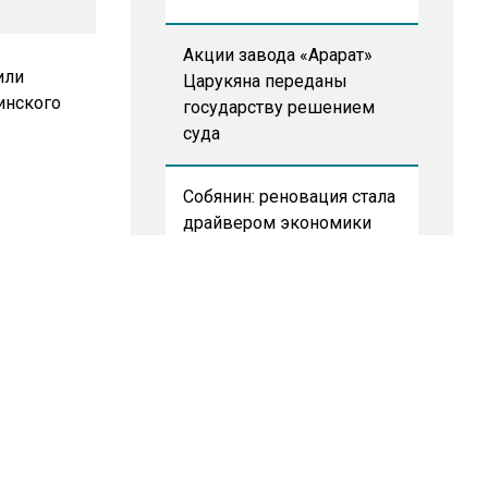
Акции завода «Арарат»
Царукяна переданы
государству решением
суда
Собянин: реновация стала
драйвером экономики
России
ли
тинского
Депутат Говырин
напомнил о льготах для
работающих пенсионеров