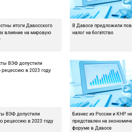
естны итоги Давосского
В Давосе предложили по
их влияние на мировую
налог на богатство
у
ы ВЭФ допустили
Бизнес из России и КНР н
ю рецессию в 2023 году
представлен на экономич
форуме в Давосе