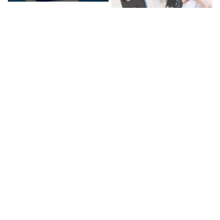
Эксперты оценили
Россияне накопили долгов
возможность возвращения
по кредиткам на 225 млрд
Visa и Mastercard в Россию
рублей
Россиянам рассказали,
Названы операции, которые
когда выгоднее всего
банки могут посчитать