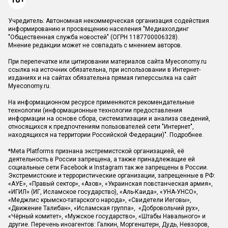
Учредитель: Автономная некоммерческая организация содействия
информированию и просвещению населения "Медиахолдинг
"Общественная служба новостей" (ОГРН 1187700006328).
Мнение редакции может не совпадать с мнением авторов.
При перепечатке или цитировании материалов сайта Myeconomy.ru
ссылка на источник обязательна, при использовании в Интернет-
изданиях и на сайтах обязательна прямая гиперссылка на сайт
Myeconomy.ru.
На информационном ресурсе применяются рекомендательные
технологии (информационные технологии предоставления
информации на основе сбора, систематизации и анализа сведений,
относящихся к предпочтениям пользователей сети "Интернет",
находящихся на территории Российской Федерации)".
Подробнее
.
*Meta Platforms признана экстремистской организацией, её
деятельность в России запрещена, а также принадлежащие ей
социальные сети Facebook и Instagram так же запрещены в России.
Экстремистские и террористические организации, запрещенные в РФ:
«АУЕ», «Правый сектор», «Азов», «Украинская повстанческая армия»,
«ИГИЛ» (ИГ, Исламское государство), «Аль-Каида», «УНА-УНСО»,
«Меджлис крымско-татарского народа», «Свидетели Иеговы»,
«Движение Талибан», «Исламская группа», «Добровольчий рух»,
«Чёрный комитет», «Мужское государство», «Штабы Навального» и
другие. Перечень иноагентов: Галкин, Моргенштерн, Дудь, Невзоров,