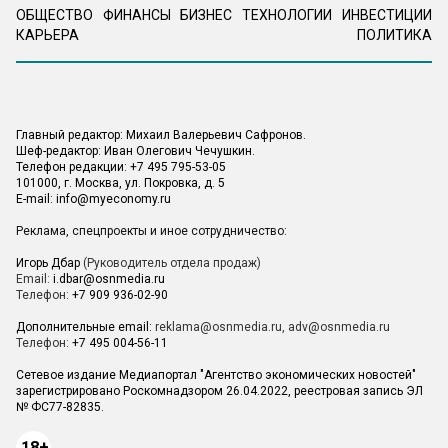
ОБЩЕСТВО
ФИНАНСЫ
БИЗНЕС
ТЕХНОЛОГИИ
ИНВЕСТИЦИИ
КАРЬЕРА
ПОЛИТИКА
Главный редактор: Михаил Валерьевич Сафронов.
Шеф-редактор: Иван Олегович Чечушкин.
Телефон редакции: +7 495 795-53-05
101000, г. Москва, ул. Покровка, д. 5
E-mail:
info@myeconomy.ru
Реклама, спецпроекты и иное сотрудничество:
Игорь Дбар
(Руководитель отдела продаж)
Email:
i.dbar@osnmedia.ru
Телефон:
+7 909 936-02-90
Дополнительные email:
reklama@osnmedia.ru
,
adv@osnmedia.ru
Телефон:
+7 495 004-56-11
Сетевое издание Медиапортал "Агентство экономических новостей"
зарегистрировано Роскомнадзором 26.04.2022, реестровая запись ЭЛ
№ ФС77-82835.
18+