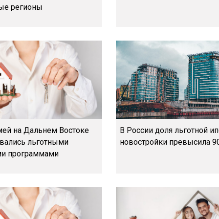
ые регионы
емей на Дальнем Востоке
В России доля льготной ип
вались льготными
новостройки превысила 9
ми программами