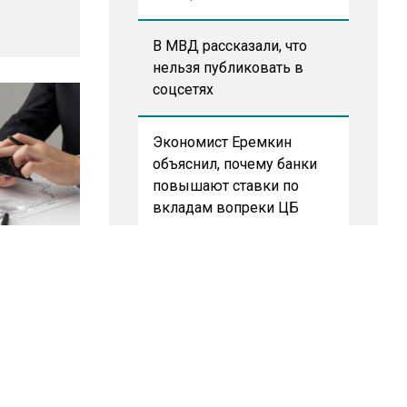
В МВД рассказали, что
нельзя публиковать в
соцсетях
Экономист Еремкин
объяснил, почему банки
повышают ставки по
вкладам вопреки ЦБ
о
В России стартовал
теки
эксперимент по
предоставлению льгот
через банковскую карту