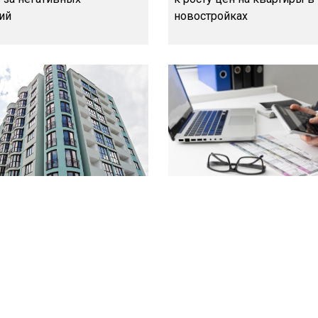
ий
новостройках
 рассматривают
Длительность кредитов п
ть лизинга жилья вместо
программам льготной ипо
ипотеки
начала уменьшаться