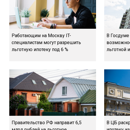
Работающим на Москву IT-
В Госдуме
специалистам могут разрешить
возможнос
льготную ипотеку под 6 %
льготной 
Правительство РФ направит 6,5
В ЦБ раск
млрд рублей на льготное
ипотеку из