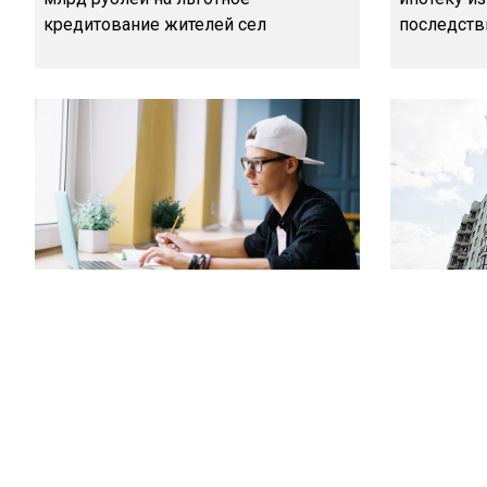
кредитование жителей сел
последств
Работающим на Москву IT-
В Госдуме
специалистам могут разрешить
возможнос
льготную ипотеку под 6 %
льготной 