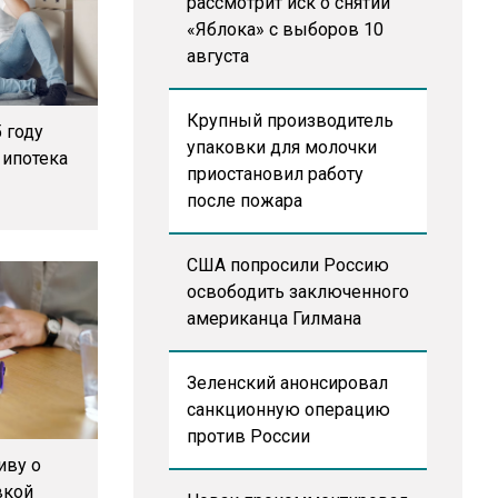
рассмотрит иск о снятии
«Яблока» с выборов 10
августа
Крупный производитель
 году
упаковки для молочки
 ипотека
приостановил работу
после пожара
США попросили Россию
освободить заключенного
американца Гилмана
Зеленский анонсировал
санкционную операцию
против России
иву о
вкой