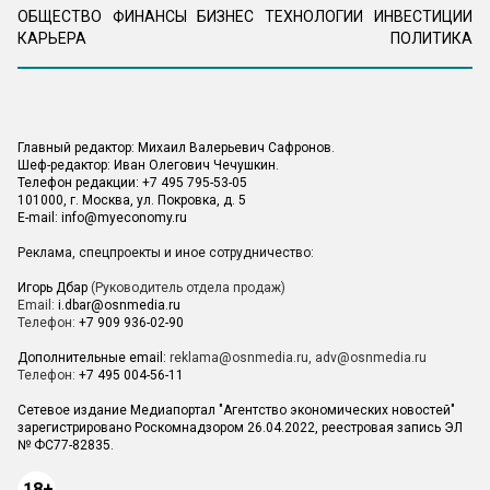
ОБЩЕСТВО
ФИНАНСЫ
БИЗНЕС
ТЕХНОЛОГИИ
ИНВЕСТИЦИИ
КАРЬЕРА
ПОЛИТИКА
Главный редактор: Михаил Валерьевич Сафронов.
Шеф-редактор: Иван Олегович Чечушкин.
Телефон редакции: +7 495 795-53-05
101000, г. Москва, ул. Покровка, д. 5
E-mail:
info@myeconomy.ru
Реклама, спецпроекты и иное сотрудничество:
Игорь Дбар
(Руководитель отдела продаж)
Email:
i.dbar@osnmedia.ru
Телефон:
+7 909 936-02-90
Дополнительные email:
reklama@osnmedia.ru
,
adv@osnmedia.ru
Телефон:
+7 495 004-56-11
Сетевое издание Медиапортал "Агентство экономических новостей"
зарегистрировано Роскомнадзором 26.04.2022, реестровая запись ЭЛ
№ ФС77-82835.
18+