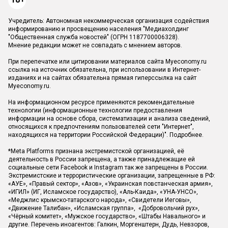
Учредитель: Автономная некоммерческая организация содействия
информированию и просвещению населения "Медиахолдинг
"Общественная служба новостей" (ОГРН 1187700006328).
Мнение редакции может не совпадать с мнением авторов.
При перепечатке или цитировании материалов сайта Myeconomy.ru
ссылка на источник обязательна, при использовании в Интернет-
изданиях и на сайтах обязательна прямая гиперссылка на сайт
Myeconomy.ru.
На информационном ресурсе применяются рекомендательные
технологии (информационные технологии предоставления
информации на основе сбора, систематизации и анализа сведений,
относящихся к предпочтениям пользователей сети "Интернет",
находящихся на территории Российской Федерации)".
Подробнее
.
*Meta Platforms признана экстремистской организацией, её
деятельность в России запрещена, а также принадлежащие ей
социальные сети Facebook и Instagram так же запрещены в России.
Экстремистские и террористические организации, запрещенные в РФ:
«АУЕ», «Правый сектор», «Азов», «Украинская повстанческая армия»,
«ИГИЛ» (ИГ, Исламское государство), «Аль-Каида», «УНА-УНСО»,
«Меджлис крымско-татарского народа», «Свидетели Иеговы»,
«Движение Талибан», «Исламская группа», «Добровольчий рух»,
«Чёрный комитет», «Мужское государство», «Штабы Навального» и
другие. Перечень иноагентов: Галкин, Моргенштерн, Дудь, Невзоров,