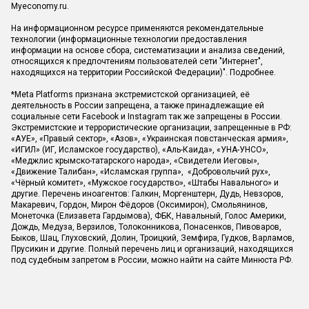
Myeconomy.ru.
На информационном ресурсе применяются рекомендательные
технологии (информационные технологии предоставления
информации на основе сбора, систематизации и анализа сведений,
относящихся к предпочтениям пользователей сети "Интернет",
находящихся на территории Российской Федерации)".
Подробнее
.
*Meta Platforms признана экстремистской организацией, её
деятельность в России запрещена, а также принадлежащие ей
социальные сети Facebook и Instagram так же запрещены в России.
Экстремистские и террористические организации, запрещенные в РФ:
«АУЕ», «Правый сектор», «Азов», «Украинская повстанческая армия»,
«ИГИЛ» (ИГ, Исламское государство), «Аль-Каида», «УНА-УНСО»,
«Меджлис крымско-татарского народа», «Свидетели Иеговы»,
«Движение Талибан», «Исламская группа», «Добровольчий рух»,
«Чёрный комитет», «Мужское государство», «Штабы Навального» и
другие. Перечень иноагентов: Галкин, Моргенштерн, Дудь, Невзоров,
Макаревич, Гордон, Мирон Фёдоров (Оксимирон), Смольянинов,
Монеточка (Елизавета Гардымова), ФБК, Навальный, Голос Америки,
Дождь, Медуза, Верзилов, Толоконникова, Понасенков, Пивоваров,
Быков, Шац, Глуховский, Долин, Троицкий, Земфира, Гудков, Варламов,
Прусикин и другие. Полный перечень лиц и организаций, находящихся
под судебным запретом в России, можно найти на сайте Минюста РФ.