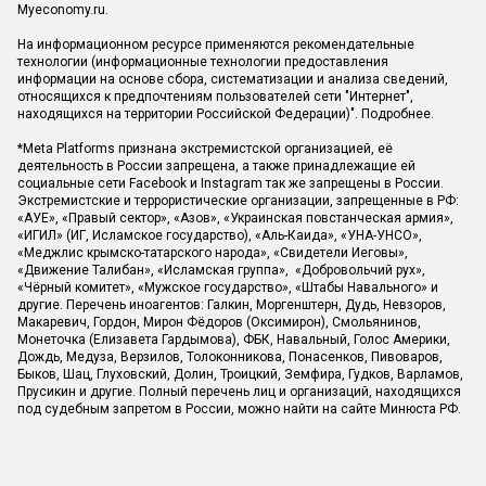
Myeconomy.ru.
На информационном ресурсе применяются рекомендательные
технологии (информационные технологии предоставления
информации на основе сбора, систематизации и анализа сведений,
относящихся к предпочтениям пользователей сети "Интернет",
находящихся на территории Российской Федерации)".
Подробнее
.
*Meta Platforms признана экстремистской организацией, её
деятельность в России запрещена, а также принадлежащие ей
социальные сети Facebook и Instagram так же запрещены в России.
Экстремистские и террористические организации, запрещенные в РФ:
«АУЕ», «Правый сектор», «Азов», «Украинская повстанческая армия»,
«ИГИЛ» (ИГ, Исламское государство), «Аль-Каида», «УНА-УНСО»,
«Меджлис крымско-татарского народа», «Свидетели Иеговы»,
«Движение Талибан», «Исламская группа», «Добровольчий рух»,
«Чёрный комитет», «Мужское государство», «Штабы Навального» и
другие. Перечень иноагентов: Галкин, Моргенштерн, Дудь, Невзоров,
Макаревич, Гордон, Мирон Фёдоров (Оксимирон), Смольянинов,
Монеточка (Елизавета Гардымова), ФБК, Навальный, Голос Америки,
Дождь, Медуза, Верзилов, Толоконникова, Понасенков, Пивоваров,
Быков, Шац, Глуховский, Долин, Троицкий, Земфира, Гудков, Варламов,
Прусикин и другие. Полный перечень лиц и организаций, находящихся
под судебным запретом в России, можно найти на сайте Минюста РФ.