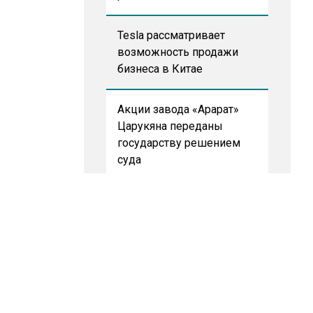
Tesla рассматривает
возможность продажи
бизнеса в Китае
Акции завода «Арарат»
Царукяна переданы
государству решением
суда
Собянин: реновация стала
драйвером экономики
России