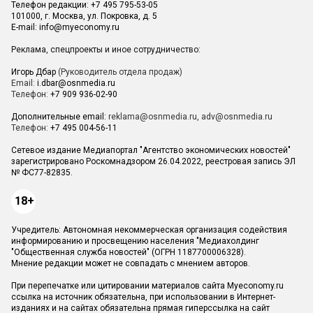
Телефон редакции: +7 495 795-53-05
101000, г. Москва, ул. Покровка, д. 5
E-mail:
info@myeconomy.ru
Реклама, спецпроекты и иное сотрудничество:
Игорь Дбар
(Руководитель отдела продаж)
Email:
i.dbar@osnmedia.ru
Телефон:
+7 909 936-02-90
Дополнительные email:
reklama@osnmedia.ru
,
adv@osnmedia.ru
Телефон:
+7 495 004-56-11
Сетевое издание Медиапортал "Агентство экономических новостей"
зарегистрировано Роскомнадзором 26.04.2022, реестровая запись ЭЛ
№ ФС77-82835.
18+
Учредитель: Автономная некоммерческая организация содействия
информированию и просвещению населения "Медиахолдинг
"Общественная служба новостей" (ОГРН 1187700006328).
Мнение редакции может не совпадать с мнением авторов.
При перепечатке или цитировании материалов сайта Myeconomy.ru
ссылка на источник обязательна, при использовании в Интернет-
изданиях и на сайтах обязательна прямая гиперссылка на сайт