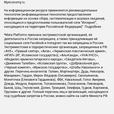
Myeconomy.ru.
На информационном ресурсе применяются рекомендательные
технологии (информационные технологии предоставления
информации на основе сбора, систематизации и анализа сведений,
относящихся к предпочтениям пользователей сети "Интернет",
находящихся на территории Российской Федерации)".
Подробнее
.
*Meta Platforms признана экстремистской организацией, её
деятельность в России запрещена, а также принадлежащие ей
социальные сети Facebook и Instagram так же запрещены в России.
Экстремистские и террористические организации, запрещенные в РФ:
«АУЕ», «Правый сектор», «Азов», «Украинская повстанческая армия»,
«ИГИЛ» (ИГ, Исламское государство), «Аль-Каида», «УНА-УНСО»,
«Меджлис крымско-татарского народа», «Свидетели Иеговы»,
«Движение Талибан», «Исламская группа», «Добровольчий рух»,
«Чёрный комитет», «Мужское государство», «Штабы Навального» и
другие. Перечень иноагентов: Галкин, Моргенштерн, Дудь, Невзоров,
Макаревич, Гордон, Мирон Фёдоров (Оксимирон), Смольянинов,
Монеточка (Елизавета Гардымова), ФБК, Навальный, Голос Америки,
Дождь, Медуза, Верзилов, Толоконникова, Понасенков, Пивоваров,
Быков, Шац, Глуховский, Долин, Троицкий, Земфира, Гудков, Варламов,
Прусикин и другие. Полный перечень лиц и организаций, находящихся
под судебным запретом в России, можно найти на сайте Минюста РФ.