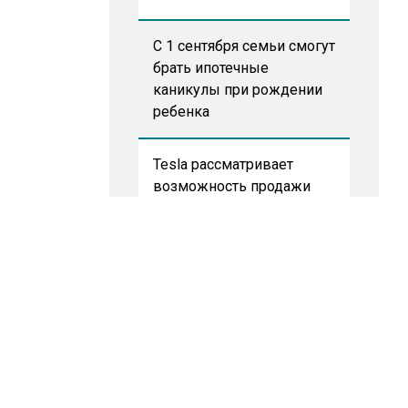
С 1 сентября семьи смогут
брать ипотечные
каникулы при рождении
ребенка
Tesla рассматривает
возможность продажи
бизнеса в Китае
Акции завода «Арарат»
Царукяна переданы
государству решением
суда