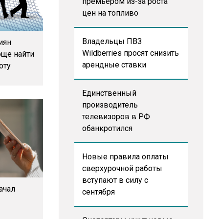
премьером из-за роста
цен на топливо
Владельцы ПВЗ
иян
Wildberries просят снизить
още найти
арендные ставки
оту
Единственный
производитель
телевизоров в РФ
обанкротился
Новые правила оплаты
сверхурочной работы
вступают в силу с
ачал
сентября