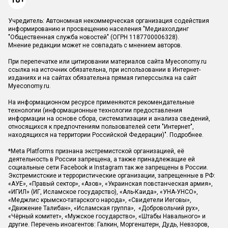
Учредитель: Автономная некоммерческая организация содействия
информированию и просвещению населения "Медиахолдинг
"Общественная служба новостей" (ОГРН 1187700006328).
Мнение редакции может не совпадать с мнением авторов.
При перепечатке или цитировании материалов сайта Myeconomy.ru
ссылка на источник обязательна, при использовании в Интернет-
изданиях и на сайтах обязательна прямая гиперссылка на сайт
Myeconomy.ru.
На информационном ресурсе применяются рекомендательные
технологии (информационные технологии предоставления
информации на основе сбора, систематизации и анализа сведений,
относящихся к предпочтениям пользователей сети "Интернет",
находящихся на территории Российской Федерации)".
Подробнее
.
*Meta Platforms признана экстремистской организацией, её
деятельность в России запрещена, а также принадлежащие ей
социальные сети Facebook и Instagram так же запрещены в России.
Экстремистские и террористические организации, запрещенные в РФ:
«АУЕ», «Правый сектор», «Азов», «Украинская повстанческая армия»,
«ИГИЛ» (ИГ, Исламское государство), «Аль-Каида», «УНА-УНСО»,
«Меджлис крымско-татарского народа», «Свидетели Иеговы»,
«Движение Талибан», «Исламская группа», «Добровольчий рух»,
«Чёрный комитет», «Мужское государство», «Штабы Навального» и
другие. Перечень иноагентов: Галкин, Моргенштерн, Дудь, Невзоров,