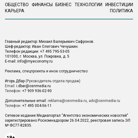
ОБЩЕСТВО
ФИНАНСЫ
БИЗНЕС
ТЕХНОЛОГИИ
ИНВЕСТИЦИИ
КАРЬЕРА
ПОЛИТИКА
Главный редактор: Михаил Валерьевич Сафронов.
Шеф-редактор: Иван Олегович Чечушкин.
Телефон редакции: +7 495 795-53-05
101000, г. Москва, ул. Покровка, д. 5
E-mail:
info@myeconomy.ru
Реклама, спецпроекты и иное сотрудничество:
Игорь Дбар
(Руководитель отдела продаж)
Email:
i.dbar@osnmedia.ru
Телефон:
+7 909 936-02-90
Дополнительные email:
reklama@osnmedia.ru
,
adv@osnmedia.ru
Телефон:
+7 495 004-56-11
Сетевое издание Медиапортал "Агентство экономических новостей"
зарегистрировано Роскомнадзором 26.04.2022, реестровая запись ЭЛ
№ ФС77-82835.
18+