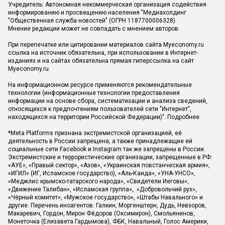
Учредитель: Автономная некоммерческая организация содействия
информированию и просвещению населения "Медиахолдинг
"Общественная служба новостей" (ОГРН 1187700006328).
Мнение редакции может не совпадать с мнением авторов.
При перепечатке или цитировании материалов сайта Myeconomy.ru
ссылка на источник обязательна, при использовании в Интернет-
изданиях и на сайтах обязательна прямая гиперссылка на сайт
Myeconomy.ru.
На информационном ресурсе применяются рекомендательные
технологии (информационные технологии предоставления
информации на основе сбора, систематизации и анализа сведений,
относящихся к предпочтениям пользователей сети "Интернет",
находящихся на территории Российской Федерации)".
Подробнее
.
*Meta Platforms признана экстремистской организацией, её
деятельность в России запрещена, а также принадлежащие ей
социальные сети Facebook и Instagram так же запрещены в России.
Экстремистские и террористические организации, запрещенные в РФ:
«АУЕ», «Правый сектор», «Азов», «Украинская повстанческая армия»,
«ИГИЛ» (ИГ, Исламское государство), «Аль-Каида», «УНА-УНСО»,
«Меджлис крымско-татарского народа», «Свидетели Иеговы»,
«Движение Талибан», «Исламская группа», «Добровольчий рух»,
«Чёрный комитет», «Мужское государство», «Штабы Навального» и
другие. Перечень иноагентов: Галкин, Моргенштерн, Дудь, Невзоров,
Макаревич, Гордон, Мирон Фёдоров (Оксимирон), Смольянинов,
Монеточка (Елизавета Гардымова), ФБК, Навальный, Голос Америки,