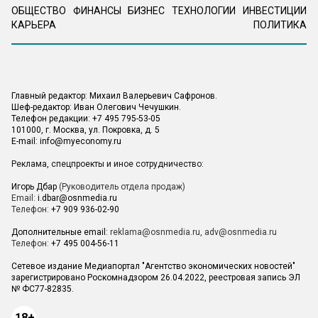
ОБЩЕСТВО
ФИНАНСЫ
БИЗНЕС
ТЕХНОЛОГИИ
ИНВЕСТИЦИИ
КАРЬЕРА
ПОЛИТИКА
Главный редактор: Михаил Валерьевич Сафронов.
Шеф-редактор: Иван Олегович Чечушкин.
Телефон редакции: +7 495 795-53-05
101000, г. Москва, ул. Покровка, д. 5
E-mail:
info@myeconomy.ru
Реклама, спецпроекты и иное сотрудничество:
Игорь Дбар
(Руководитель отдела продаж)
Email:
i.dbar@osnmedia.ru
Телефон:
+7 909 936-02-90
Дополнительные email:
reklama@osnmedia.ru
,
adv@osnmedia.ru
Телефон:
+7 495 004-56-11
Сетевое издание Медиапортал "Агентство экономических новостей"
зарегистрировано Роскомнадзором 26.04.2022, реестровая запись ЭЛ
№ ФС77-82835.
18+