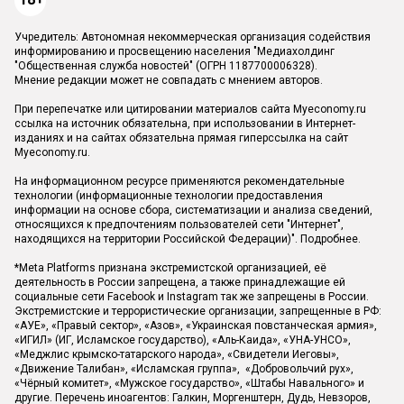
Учредитель: Автономная некоммерческая организация содействия
информированию и просвещению населения "Медиахолдинг
"Общественная служба новостей" (ОГРН 1187700006328).
Мнение редакции может не совпадать с мнением авторов.
При перепечатке или цитировании материалов сайта Myeconomy.ru
ссылка на источник обязательна, при использовании в Интернет-
изданиях и на сайтах обязательна прямая гиперссылка на сайт
Myeconomy.ru.
На информационном ресурсе применяются рекомендательные
технологии (информационные технологии предоставления
информации на основе сбора, систематизации и анализа сведений,
относящихся к предпочтениям пользователей сети "Интернет",
находящихся на территории Российской Федерации)".
Подробнее
.
*Meta Platforms признана экстремистской организацией, её
деятельность в России запрещена, а также принадлежащие ей
социальные сети Facebook и Instagram так же запрещены в России.
Экстремистские и террористические организации, запрещенные в РФ:
«АУЕ», «Правый сектор», «Азов», «Украинская повстанческая армия»,
«ИГИЛ» (ИГ, Исламское государство), «Аль-Каида», «УНА-УНСО»,
«Меджлис крымско-татарского народа», «Свидетели Иеговы»,
«Движение Талибан», «Исламская группа», «Добровольчий рух»,
«Чёрный комитет», «Мужское государство», «Штабы Навального» и
другие. Перечень иноагентов: Галкин, Моргенштерн, Дудь, Невзоров,