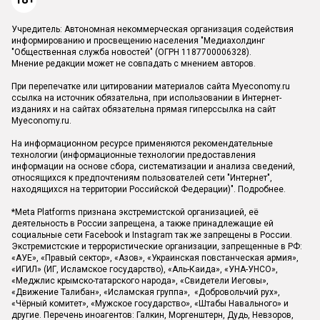
Учредитель: Автономная некоммерческая организация содействия
информированию и просвещению населения "Медиахолдинг
"Общественная служба новостей" (ОГРН 1187700006328).
Мнение редакции может не совпадать с мнением авторов.
При перепечатке или цитировании материалов сайта Myeconomy.ru
ссылка на источник обязательна, при использовании в Интернет-
изданиях и на сайтах обязательна прямая гиперссылка на сайт
Myeconomy.ru.
На информационном ресурсе применяются рекомендательные
технологии (информационные технологии предоставления
информации на основе сбора, систематизации и анализа сведений,
относящихся к предпочтениям пользователей сети "Интернет",
находящихся на территории Российской Федерации)".
Подробнее
.
*Meta Platforms признана экстремистской организацией, её
деятельность в России запрещена, а также принадлежащие ей
социальные сети Facebook и Instagram так же запрещены в России.
Экстремистские и террористические организации, запрещенные в РФ:
«АУЕ», «Правый сектор», «Азов», «Украинская повстанческая армия»,
«ИГИЛ» (ИГ, Исламское государство), «Аль-Каида», «УНА-УНСО»,
«Меджлис крымско-татарского народа», «Свидетели Иеговы»,
«Движение Талибан», «Исламская группа», «Добровольчий рух»,
«Чёрный комитет», «Мужское государство», «Штабы Навального» и
другие. Перечень иноагентов: Галкин, Моргенштерн, Дудь, Невзоров,