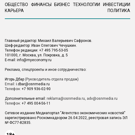
ОБЩЕСТВО
ФИНАНСЫ
БИЗНЕС
ТЕХНОЛОГИИ
ИНВЕСТИЦИИ
КАРЬЕРА
ПОЛИТИКА
Главный редактор: Михаил Валерьевич Сафронов.
Шеф-редактор: Иван Олегович Чечушкин.
Телефон редакции: +7 495 795-53-05
101000, г. Москва, ул. Покровка, д. 5
E-mail:
info@myeconomy.ru
Реклама, спецпроекты и иное сотрудничество:
Игорь Дбар
(Руководитель отдела продаж)
Email:
i.dbar@osnmedia.ru
Телефон:
+7 909 936-02-90
Дополнительные email:
reklama@osnmedia.ru
,
adv@osnmedia.ru
Телефон:
+7 495 004-56-11
Сетевое издание Медиапортал "Агентство экономических новостей"
зарегистрировано Роскомнадзором 26.04.2022, реестровая запись ЭЛ
№ ФС77-82835.
18+