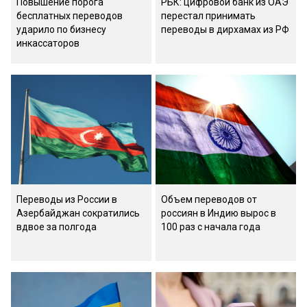
Повышение порога
РБК: цифровой банк из ОАЭ
бесплатных переводов
перестал принимать
ударило по бизнесу
переводы в дирхамах из РФ
инкассаторов
Переводы из России в
Объем переводов от
Азербайджан сократились
россиян в Индию вырос в
вдвое за полгода
100 раз с начала года