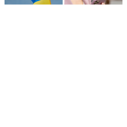
Нацбанк Украины
Грузинские банки
ограничит переводы между
приостановили получение
счетами физлиц с октября
переводов из РФ по
«Золотой короне»
Повышение порога
РБК: цифровой банк из ОАЭ
бесплатных переводов
перестал принимать