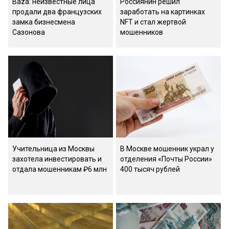
Baza: неизвестные лица
Россиянин решил
продали два французских
заработать на картинках
замка бизнесмена
NFT и стал жертвой
Сазонова
мошенников
Учительница из Москвы
В Москве мошенник украл у
захотела инвестировать и
отделения «Почты России»
отдала мошенникам ₽6 млн
400 тысяч рублей