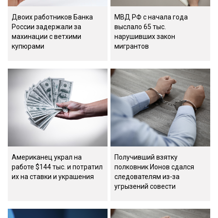
Двоих работников Банка
МВД РФ с начала года
России задержали за
выслало 65 тыс.
махинации с ветхими
нарушивших закон
купюрами
мигрантов
Американец украл на
Получивший взятку
работе $144 тыс. и потратил
полковник Ионов сдался
их на ставки и украшения
следователям из-за
угрызений совести