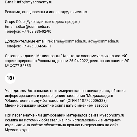
E-mail:
info@myeconomy.ru
Реклама, спецпроекты и иное сотрудничество:
Игорь Дбар
(Руководитель отдела продаж)
Email:
i.dbar@osnmedia.ru
Телефон:
+7 909 936-02-90
Дополнительные email:
reklama@osnmedia.ru
,
adv@osnmedia.ru
Телефон:
+7 495 004-56-11
Сетевое издание Медиапортал "Агентство экономических новостей"
зарегистрировано Роскомнадзором 26.04.2022, реестровая запись ЭЛ
№ ФС77-82835.
18+
Учредитель: Автономная некоммерческая организация содействия
информированию и просвещению населения "Медиахолдинг
"Общественная служба новостей" (ОГРН 1187700006328).
Мнение редакции может не совпадать с мнением авторов.
При перепечатке или цитировании материалов сайта Myeconomy.ru
ссылка на источник обязательна, при использовании в Интернет-
изданиях и на сайтах обязательна прямая гиперссылка на сайт
Myeconomy.ru.