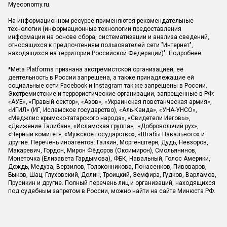
Myeconomy.ru.
На информационном ресурсе применяются рекомендательные
технологии (информационные технологии предоставления
информации на основе сбора, систематизации и анализа сведений,
относящихся к предпочтениям пользователей сети "Интернет",
находящихся на территории Российской Федерации)".
Подробнее
.
*Meta Platforms признана экстремистской организацией, её
деятельность в России запрещена, а также принадлежащие ей
социальные сети Facebook и Instagram так же запрещены в России.
Экстремистские и террористические организации, запрещенные в РФ:
«АУЕ», «Правый сектор», «Азов», «Украинская повстанческая армия»,
«ИГИЛ» (ИГ, Исламское государство), «Аль-Каида», «УНА-УНСО»,
«Меджлис крымско-татарского народа», «Свидетели Иеговы»,
«Движение Талибан», «Исламская группа», «Добровольчий рух»,
«Чёрный комитет», «Мужское государство», «Штабы Навального» и
другие. Перечень иноагентов: Галкин, Моргенштерн, Дудь, Невзоров,
Макаревич, Гордон, Мирон Фёдоров (Оксимирон), Смольянинов,
Монеточка (Елизавета Гардымова), ФБК, Навальный, Голос Америки,
Дождь, Медуза, Верзилов, Толоконникова, Понасенков, Пивоваров,
Быков, Шац, Глуховский, Долин, Троицкий, Земфира, Гудков, Варламов,
Прусикин и другие. Полный перечень лиц и организаций, находящихся
под судебным запретом в России, можно найти на сайте Минюста РФ.