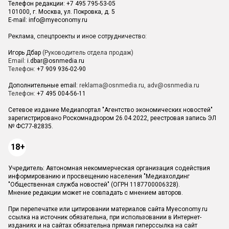
Телефон редакции: +7 495 795-53-05
101000, г. Москва, ул. Покровка, д. 5
E-mail:
info@myeconomy.ru
Реклама, спецпроекты и иное сотрудничество:
Игорь Дбар
(Руководитель отдела продаж)
Email:
i.dbar@osnmedia.ru
Телефон:
+7 909 936-02-90
Дополнительные email:
reklama@osnmedia.ru
,
adv@osnmedia.ru
Телефон:
+7 495 004-56-11
Сетевое издание Медиапортал "Агентство экономических новостей"
зарегистрировано Роскомнадзором 26.04.2022, реестровая запись ЭЛ
№ ФС77-82835.
18+
Учредитель: Автономная некоммерческая организация содействия
информированию и просвещению населения "Медиахолдинг
"Общественная служба новостей" (ОГРН 1187700006328).
Мнение редакции может не совпадать с мнением авторов.
При перепечатке или цитировании материалов сайта Myeconomy.ru
ссылка на источник обязательна, при использовании в Интернет-
изданиях и на сайтах обязательна прямая гиперссылка на сайт