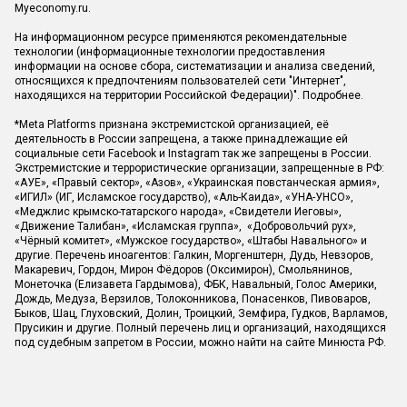
Myeconomy.ru.
На информационном ресурсе применяются рекомендательные
технологии (информационные технологии предоставления
информации на основе сбора, систематизации и анализа сведений,
относящихся к предпочтениям пользователей сети "Интернет",
находящихся на территории Российской Федерации)".
Подробнее
.
*Meta Platforms признана экстремистской организацией, её
деятельность в России запрещена, а также принадлежащие ей
социальные сети Facebook и Instagram так же запрещены в России.
Экстремистские и террористические организации, запрещенные в РФ:
«АУЕ», «Правый сектор», «Азов», «Украинская повстанческая армия»,
«ИГИЛ» (ИГ, Исламское государство), «Аль-Каида», «УНА-УНСО»,
«Меджлис крымско-татарского народа», «Свидетели Иеговы»,
«Движение Талибан», «Исламская группа», «Добровольчий рух»,
«Чёрный комитет», «Мужское государство», «Штабы Навального» и
другие. Перечень иноагентов: Галкин, Моргенштерн, Дудь, Невзоров,
Макаревич, Гордон, Мирон Фёдоров (Оксимирон), Смольянинов,
Монеточка (Елизавета Гардымова), ФБК, Навальный, Голос Америки,
Дождь, Медуза, Верзилов, Толоконникова, Понасенков, Пивоваров,
Быков, Шац, Глуховский, Долин, Троицкий, Земфира, Гудков, Варламов,
Прусикин и другие. Полный перечень лиц и организаций, находящихся
под судебным запретом в России, можно найти на сайте Минюста РФ.