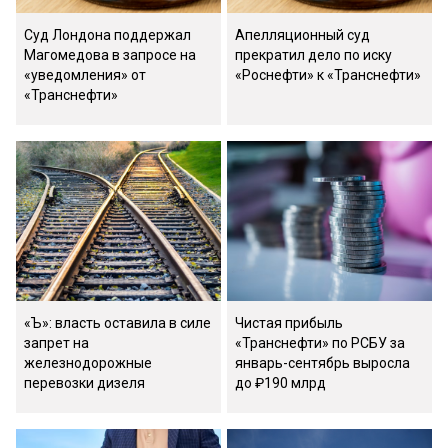
Суд Лондона поддержал
Апелляционный суд
Магомедова в запросе на
прекратил дело по иску
«уведомления» от
«Роснефти» к «Транснефти»
«Транснефти»
«Ъ»: власть оставила в силе
Чистая прибыль
запрет на
«Транснефти» по РСБУ за
железнодорожные
январь-сентябрь выросла
перевозки дизеля
до ₽190 млрд