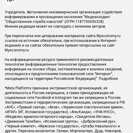
Учредитель: Автономная некоммерческая организация содействия
информированию и просвещению населения "Медиахолдинг
"Общественная служба новостей" (ОГРН 1187700006328).
Мнение редакции может не совпадать с мнением авторов.
При перепечатке или цитировании материалов сайта Myeconomy.ru
ссылка на источник обязательна, при использовании в Интернет-
изданиях и на сайтах обязательна прямая гиперссылка на сайт
Myeconomy.ru.
На информационном ресурсе применяются рекомендательные
технологии (информационные технологии предоставления
информации на основе сбора, систематизации и анализа сведений,
относящихся к предпочтениям пользователей сети "Интернет",
находящихся на территории Российской Федерации)".
Подробнее
.
*Meta Platforms признана экстремистской организацией, её
деятельность в России запрещена, а также принадлежащие ей
социальные сети Facebook и Instagram так же запрещены в России.
Экстремистские и террористические организации, запрещенные в РФ:
«АУЕ», «Правый сектор», «Азов», «Украинская повстанческая армия»,
«ИГИЛ» (ИГ, Исламское государство), «Аль-Каида», «УНА-УНСО»,
«Меджлис крымско-татарского народа», «Свидетели Иеговы»,
«Движение Талибан», «Исламская группа», «Добровольчий рух»,
«Чёрный комитет», «Мужское государство», «Штабы Навального» и
другие. Перечень иноагентов: Галкин, Моргенштерн, Дудь, Невзоров,