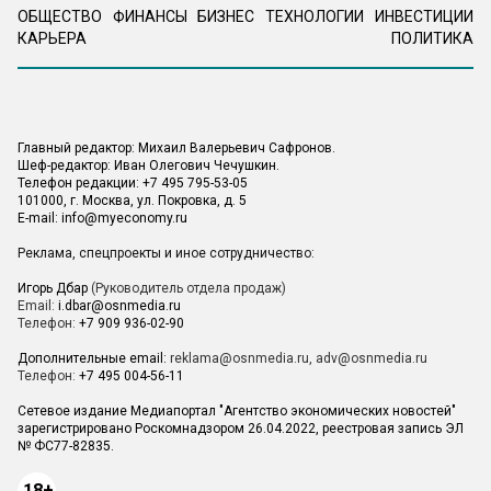
ОБЩЕСТВО
ФИНАНСЫ
БИЗНЕС
ТЕХНОЛОГИИ
ИНВЕСТИЦИИ
КАРЬЕРА
ПОЛИТИКА
Главный редактор: Михаил Валерьевич Сафронов.
Шеф-редактор: Иван Олегович Чечушкин.
Телефон редакции: +7 495 795-53-05
101000, г. Москва, ул. Покровка, д. 5
E-mail:
info@myeconomy.ru
Реклама, спецпроекты и иное сотрудничество:
Игорь Дбар
(Руководитель отдела продаж)
Email:
i.dbar@osnmedia.ru
Телефон:
+7 909 936-02-90
Дополнительные email:
reklama@osnmedia.ru
,
adv@osnmedia.ru
Телефон:
+7 495 004-56-11
Сетевое издание Медиапортал "Агентство экономических новостей"
зарегистрировано Роскомнадзором 26.04.2022, реестровая запись ЭЛ
№ ФС77-82835.
18+