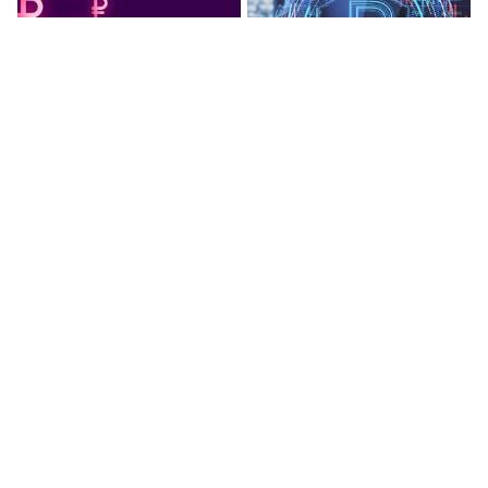
ЦБ: цифровой рубль
Зампред ЦБ Кахруманова:
эффективен для
цифровой рубль избавит
трансграничных платежей и
россиян от комиссии за
в оптовых расчетах
переводы
Комитет ГД одобрил
Экономист Войлуков:
законопроект о поэтапном
возможны сбои в доступе к