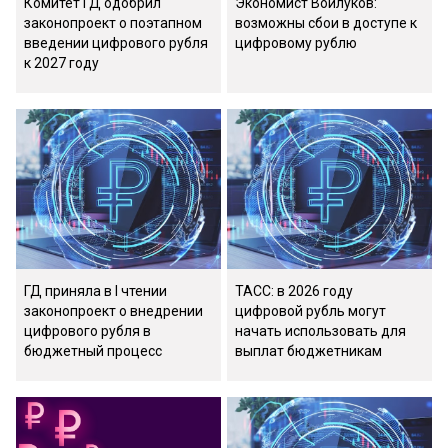
Комитет ГД одобрил
Экономист Войлуков:
законопроект о поэтапном
возможны сбои в доступе к
введении цифрового рубля
цифровому рублю
к 2027 году
ГД приняла в I чтении
ТАСС: в 2026 году
законопроект о внедрении
цифровой рубль могут
цифрового рубля в
начать использовать для
бюджетный процесс
выплат бюджетникам