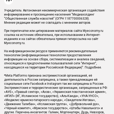
Учредитель: Автономная некоммерческая организация содействия
информированию и просвещению населения "Медиахолдинг
"Общественная служба новостей" (ОГРН 1187700006328).
Мнение редакции может не совпадать с мнением авторов.
При перепечатке или цитировании материалов сайта Myeconomy.ru
ссылка на источник обязательна, при использовании в Интернет-
изданиях и на сайтах обязательна прямая гиперссылка на сайт
Myeconomy.ru.
На информационном ресурсе применяются рекомендательные
технологии (информационные технологии предоставления
информации на основе сбора, систематизации и анализа сведений,
относящихся к предпочтениям пользователей сети "Интернет",
находящихся на территории Российской Федерации)".
Подробнее
.
*Meta Platforms признана экстремистской организацией, её
деятельность в России запрещена, а также принадлежащие ей
социальные сети Facebook и Instagram так же запрещены в России.
Экстремистские и террористические организации, запрещенные в РФ:
«АУЕ», «Правый сектор», «Азов», «Украинская повстанческая армия»,
«ИГИЛ» (ИГ, Исламское государство), «Аль-Каида», «УНА-УНСО»,
«Меджлис крымско-татарского народа», «Свидетели Иеговы»,
«Движение Талибан», «Исламская группа», «Добровольчий рух»,
«Чёрный комитет», «Мужское государство», «Штабы Навального» и
другие. Перечень иноагентов: Галкин, Моргенштерн, Дудь, Невзоров,