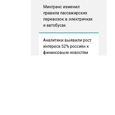
Минтранс изменил
правила пассажирских
перевозок в электричках
и автобусах
Аналитики выявили рост
интереса 52% россиян к
финансовым новостям
Депутат Григорьев
призвал заморозить цены
на авиабилеты и провоз
багажа