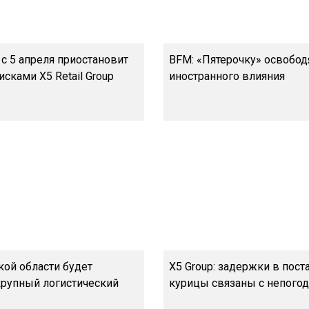
с 5 апреля приостановит
BFM: «Пятерочку» освобод
исками X5 Retail Group
иностранного влияния
кой области будет
X5 Group: задержки в пост
крупный логистический
курицы связаны с непого