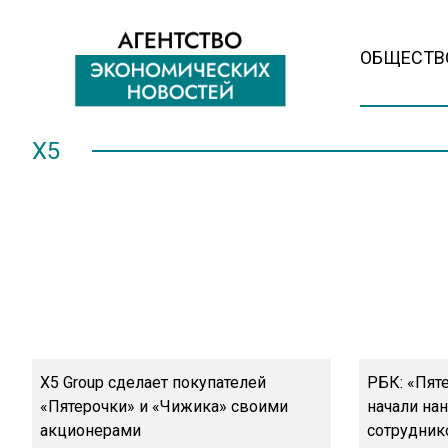
ОБЩЕСТВ
X5
X5 Group сделает покупателей
РБК: «Пят
«Пятерочки» и «Чижика» своими
начали нан
акционерами
сотрудник