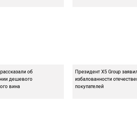
 рассказали об
Президент X5 Group заяви
нии дешевого
избалованности отечеств
ого вина
покупателей