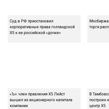
Суд в РФ приостановил
Мосбиржа 
корпоративные права голландской
торги расп
X5 к ее российской «дочке»
«Ъ»: член правления X5 Лейст
В Тамбовс
вышел из акционерного капитала
построен 
компании
центр X5