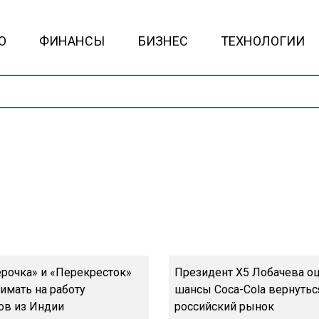
О
ФИНАНСЫ
БИЗНЕС
ТЕХНОЛОГИИ
ерочка» и «Перекресток»
Президент X5 Лобачева о
имать на работу
шансы Coca-Cola вернутьс
ов из Индии
российский рынок